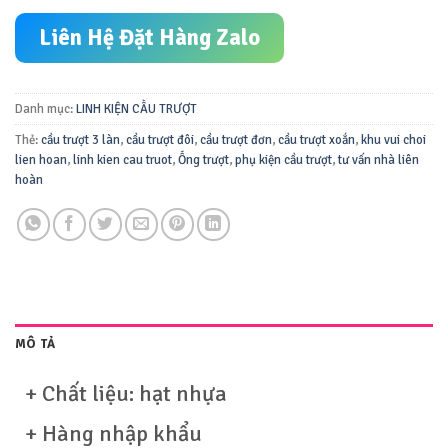
Liên Hệ Đặt Hàng Zalo
Danh mục:
LINH KIỆN CẦU TRƯỢT
Thẻ:
cầu trượt 3 làn
,
cầu trượt đôi
,
cầu trượt đơn
,
cầu trượt xoắn
,
khu vui choi
lien hoan
,
linh kien cau truot
,
Ống trượt
,
phụ kiện cầu trượt
,
tư vấn nhà liên
hoàn
MÔ TẢ
+ Chất liệu: hạt nhựa
+ Hàng nhập khẩu