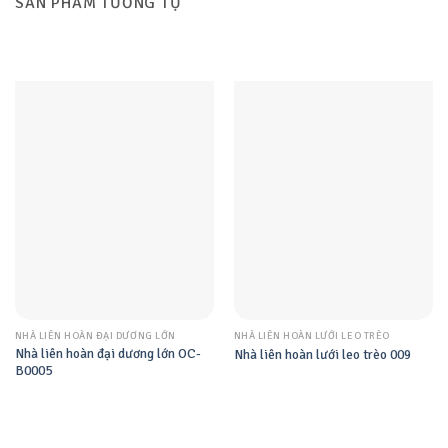
SẢN PHẨM TƯƠNG TỰ
NHÀ LIÊN HOÀN ĐẠI DƯƠNG LỚN
NHÀ LIÊN HOÀN LƯỚI LEO TRÈO
Nhà liên hoàn đại dương lớn OC-
Nhà liên hoàn lưới leo trèo 009
B0005