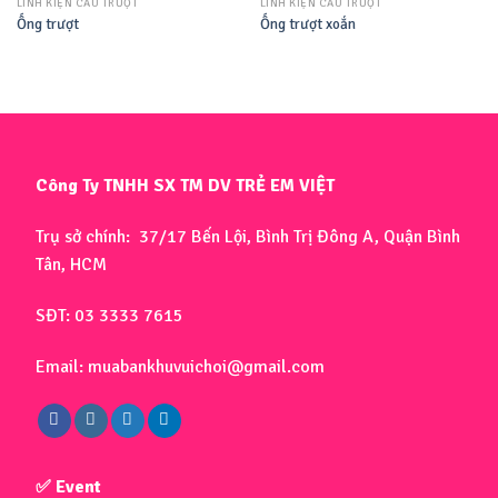
LINH KIỆN CẦU TRƯỢT
LINH KIỆN CẦU TRƯỢT
Ống trượt
Ống trượt xoắn
Công Ty TNHH SX TM DV TRẺ EM VIỆT
Trụ sở chính: 37/17 Bến Lội, Bình Trị Đông A, Quận Bình
Tân, HCM
SĐT: 03 3333 7615
Email: muabankhuvuichoi@gmail.com
✅ Event