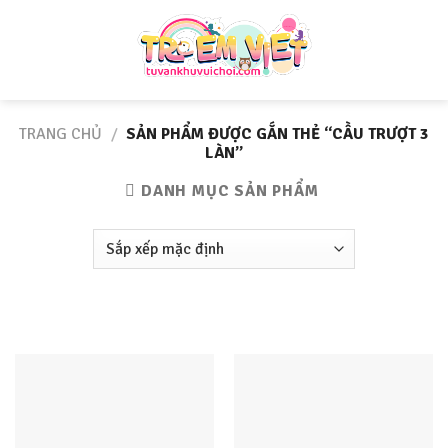
Skip
to
content
TRANG CHỦ
/
SẢN PHẨM ĐƯỢC GẮN THẺ “CẦU TRƯỢT 3
LÀN”
DANH MỤC SẢN PHẨM