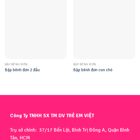
BẬP BÊNH ĐƠN
BẬP BÊNH ĐƠN
Bập bênh đơn 2 đầu
Bập bênh đơn con chó
Công Ty TNHH SX TM DV TRẺ EM VIỆT
Trụ sở chính: 37/17 Bến Lội, Bình Trị Đông A, Quận Bình
Tân, HCM