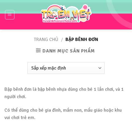
Skip
to
content
TRANG CHỦ
/
BẬP BÊNH ĐƠN
DANH MỤC SẢN PHẨM
Bập bênh đơn là bập bênh nhựa dùng cho bé 1 lần chơi, và 1
người chơi.
Có thể dùng cho bé gia đình, mầm non, mẩu giáo hoặc khu
vui chơi trẻ em.