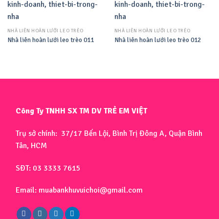
NHÀ LIÊN HOÀN LƯỚI LEO TRÈO
NHÀ LIÊN HOÀN LƯỚI LEO TRÈO
Nhà liên hoàn lưới leo trèo 011
Nhà liên hoàn lưới leo trèo 012
Công Ty TNHH SX TM DV TRẺ EM VIỆT
Trụ sở chính: 37/17 Bến Lội, Bình Trị Đông A, Quận Bình
Tân, HCM
SĐT: 03 3333 7615
Email: muabankhuvuichoi@gmail.com