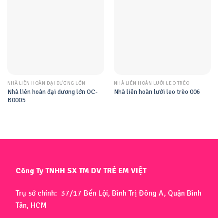
NHÀ LIÊN HOÀN ĐẠI DƯƠNG LỚN
NHÀ LIÊN HOÀN LƯỚI LEO TRÈO
Nhà liên hoàn đại dương lớn OC-
Nhà liên hoàn lưới leo trèo 006
B0005
Công Ty TNHH SX TM DV TRẺ EM VIỆT
Trụ sở chính: 37/17 Bến Lội, Bình Trị Đông A, Quận Bình
Tân, HCM