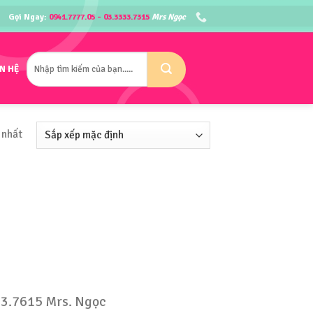
Gọi Ngay:
0941.7777.05 - 03.3333.7315
Mrs Ngọc
Tìm
ÊN HỆ
kiếm:
 nhất
333.7615 Mrs. Ngọc