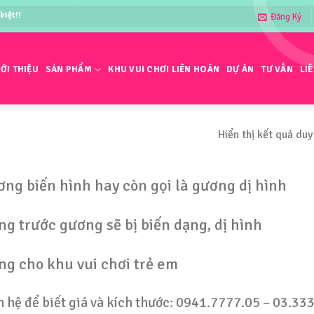
Đăng Ký
IỚI THIỆU
SẢN PHẨM
KHU VUI CHƠI LIÊN HOÀN
DỰ ÁN
TƯ VẤN
LI
Hiển thị kết quả duy
ng biến hình hay còn gọi là gương dị hình
g trước gương sẽ bị biến dạng, dị hình
g cho khu vui chơi trẻ em
n hệ để biết giá và kích thước: 0941.7777.05 – 03.3