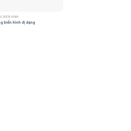
G BIẾN HÌNH
g biến hình dị dạng