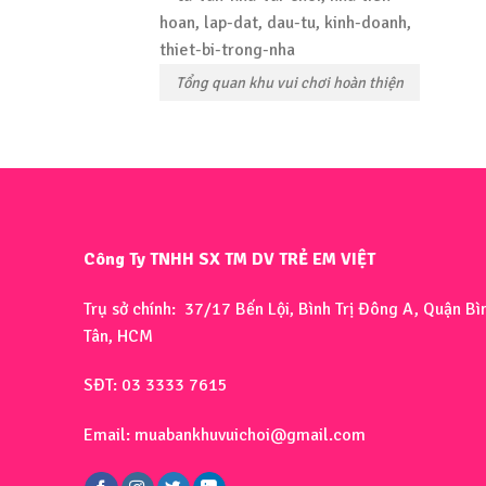
Tổng quan khu vui chơi hoàn thiện
Công Ty TNHH SX TM DV TRẺ EM VIỆT
Trụ sở chính: 37/17 Bến Lội, Bình Trị Đông A, Quận Bì
Tân, HCM
SĐT: 03 3333 7615
Email: muabankhuvuichoi@gmail.com