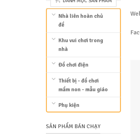
DANH MỤC SẢN PHẨM
Web
Nhà liên hoàn chủ
đề
Fac
Khu vui chơi trong
nhà
Đồ chơi điện
Thiết bị - đồ chơi
mầm non - mẫu giáo
Phụ kiện
SẢN PHẨM BÁN CHẠY