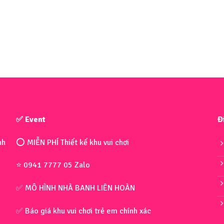
✅ Event
Đ
nh
⭕ MIỄN PHÍ Thiết kế khu vui chơi
⭐ 0941 7777 05 Zalo
✅ MÔ HÌNH NHÀ BANH LIÊN HOÀN
✅ Báo giá khu vui chơi trẻ em chính xác