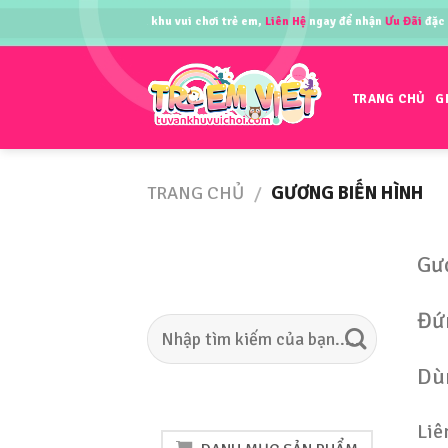
Skip
 kế lắp đặt tư vấn khu vui chơi trẻ em,
Liên Hệ
ngay để nhận
Ưu Đãi
đặc biệt!!
to
content
TRANG CHỦ
G
TRANG CHỦ
/
GƯƠNG BIẾN HÌNH
Gươ
Đứn
Tìm
kiếm:
Dùn
Liê