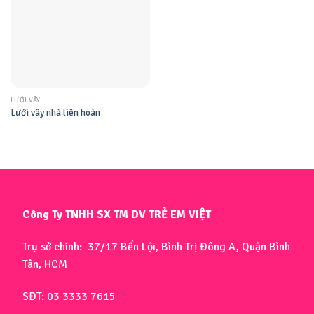
LƯỚI VÂY
Lưới vây nhà liên hoàn
Công Ty TNHH SX TM DV TRẺ EM VIỆT
Trụ sở chính: 37/17 Bến Lội, Bình Trị Đông A, Quận Bình
Tân, HCM
SĐT: 03 3333 7615