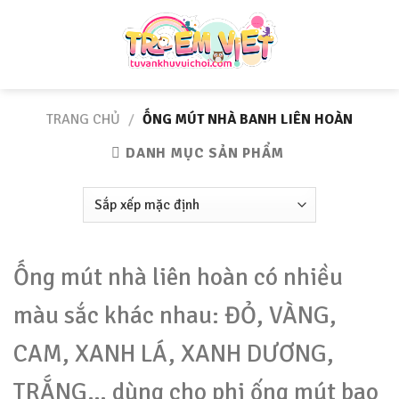
Skip
to
content
TRANG CHỦ
/
ỐNG MÚT NHÀ BANH LIÊN HOÀN
DANH MỤC SẢN PHẨM
Ống mút nhà liên hoàn có nhiều
màu sắc khác nhau: ĐỎ, VÀNG,
CAM, XANH LÁ, XANH DƯƠNG,
TRẮNG… dùng cho phi ống mút bao