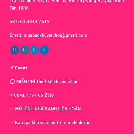
Trụ sở chính: 37/17 Bến Lội, Bình Trị Đông A, Quận Bình
Tân, HCM
SĐT: 03 3333 7615
Email: muabankhuvuichoi@gmail.com
✅ Event
⭕ MIỄN PHÍ Thiết kế khu vui chơi
⭐ 0941 7777 05 Zalo
✅ MÔ HÌNH NHÀ BANH LIÊN HOÀN
✅ Báo giá khu vui chơi trẻ em chính xác