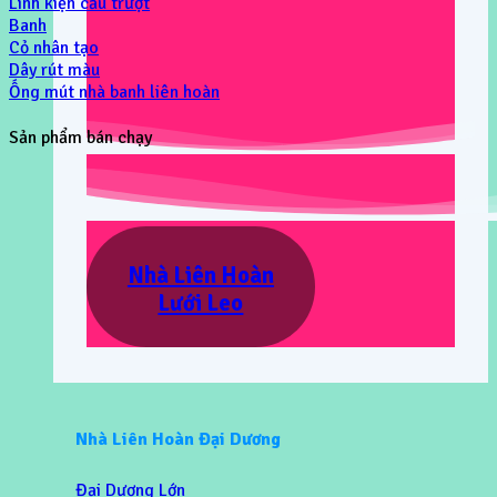
Linh kiện cầu trượt
Banh
Cỏ nhân tạo
Dây rút màu
Ống mút nhà banh liên hoàn
Sản phẩm bán chạy
Nhà Liên Hoàn
Lưới Leo
Nhà Liên Hoàn Đại Dương
Đại Dương Lớn