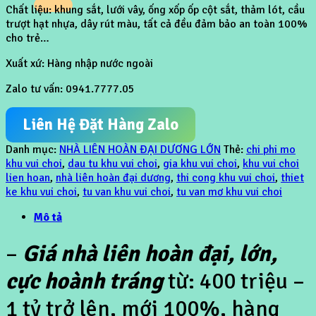
Chất liệu: khung sắt, lưới vây, ống xốp ốp cột sắt, thảm lót, cầu
trượt hạt nhựa, dây rút màu, tất cả đều đảm bảo an toàn 100%
cho trẻ…
Xuất xứ: Hàng nhập nước ngoài
Zalo tư vấn: 0941.7777.05
Liên Hệ Đặt Hàng Zalo
Danh mục:
NHÀ LIÊN HOÀN ĐẠI DƯƠNG LỚN
Thẻ:
chi phi mo
khu vui choi
,
dau tu khu vui choi
,
gia khu vui choi
,
khu vui choi
lien hoan
,
nhà liên hoàn đại dương
,
thi cong khu vui choi
,
thiet
ke khu vui choi
,
tu van khu vui choi
,
tu van mơ khu vui choi
Mô tả
–
Giá nhà liên hoàn đại, lớn,
cực hoành tráng
từ: 400 triệu –
1 tỷ trở lên, mới 100%, hàng