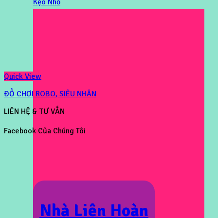
Kẹo Nhỏ
Quick View
ĐỒ CHƠI ROBO, SIÊU NHÂN
LIÊN HỆ & TƯ VẤN
Facebook Của Chúng Tôi
Nhà Liên Hoàn