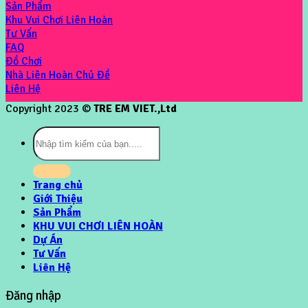
Sản Phẩm
Khu Vui Chơi Liên Hoàn
Tư Vấn
FAQ
Đồ Chơi
Nhà Liên Hoàn Chủ Đề
Liên Hệ
Copyright 2023 ©
TRE EM VIET.,Ltd
Tìm
kiếm:
Trang chủ
Giới Thiệu
Sản Phẩm
KHU VUI CHƠI LIÊN HOÀN
Dự Án
Tư Vấn
Liên Hệ
Đăng nhập