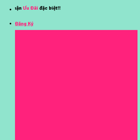
Skip
n
Ưu Đãi
đặc biệt!!
to
content
Đăng Ký