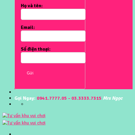
Họ và tên:
Email:
Số điện thoại:
Gửi
Gọi Ngay:
0941.7777.05 - 03.3333.7315
Mrs Ngọc