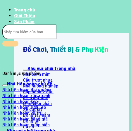
Trang chủ
Giới Thiệu
Sản Phẩm
Tìm
kiếm:
Đồ Chơi, Thiết Bị & Phụ Kiện
Khu vui chơi trong nhà
Danh mục sản phẩm
Nhà banh mini
Cầu trươt nhựa
Nhà liên hoàn chủ đề
Nhà hướng nghiệp
Nhà liên hoàn đại dương
Bập bênh 2 đầu
Nhà liên hoàn rừng xanh
Xe trượt dốc
Nhà liên hoàn kẹo
Ô tô chòi chân
Nhà liên hoàn lưới leo
Xe cút kít
Nhà liên hoàn vũ trụ
Bóng tay nắm
Nhà liên hoàn băng giá
Bóng lăn
Nhà liên hoàn cướp biển
Ca nô
Khu vui chơi trong nhà