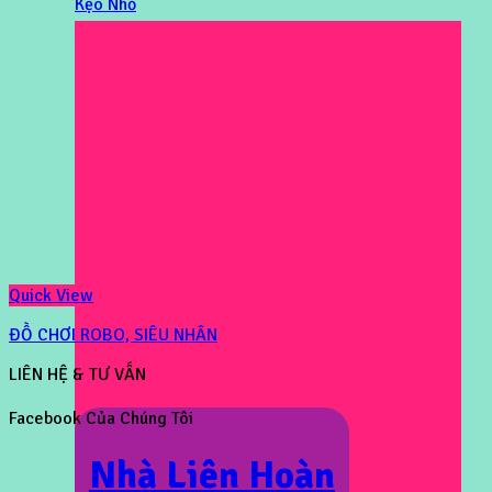
Kẹo Nhỏ
Quick View
ĐỒ CHƠI ROBO, SIÊU NHÂN
LIÊN HỆ & TƯ VẤN
Facebook Của Chúng Tôi
Nhà Liên Hoàn