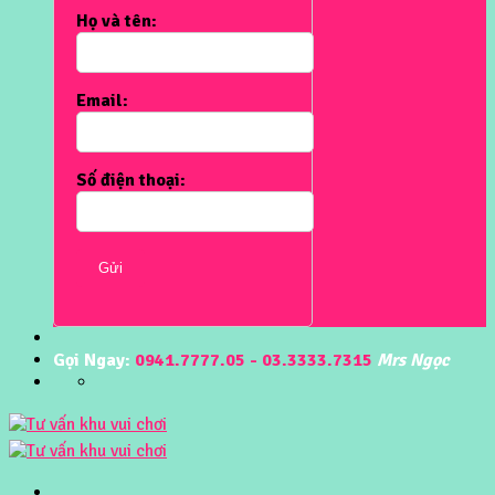
Họ và tên:
Email:
Số điện thoại:
Gửi
Gọi Ngay:
0941.7777.05 - 03.3333.7315
Mrs Ngọc