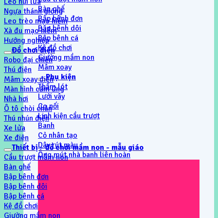
Leo núi lửa
Bàn ghế
Ngựa thánh gióng
Bập bênh đơn
Leo trèo mạo hiểm
Bập bênh dôi
Xà đu mạo hiểm
Bập bênh cá
Hướng nghiệp
Kệ đồ chơi
Đồ chơi điện
Giường mầm non
Robo đại chiến
Mâm xoay
Thú điện
Phụ kiện
Mâm xoay điện
Thẩm lót
Màn hình cảm ứng
Lưới vây
Nhà hơi
Co nối
Ô tô chòi chân
Linh kiện cầu trượt
Thú nhún điện
Banh
Xe lửa
Cỏ nhân tạo
Xe điện
Dây rút màu
Thiết bị - đồ chơi mầm non - mẫu giáo
Ống mút nhà banh liên hoàn
Cầu trượt mầm non
Bàn ghế
Bập bênh đơn
Bập bênh dôi
Bập bênh cá
Kệ đồ chơi
Giường mầm non