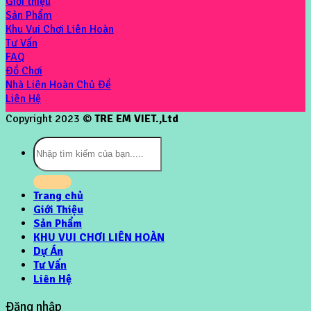
Giới thiệu
Sản Phẩm
Khu Vui Chơi Liên Hoàn
Tư Vấn
FAQ
Đồ Chơi
Nhà Liên Hoàn Chủ Đề
Liên Hệ
Copyright 2023 ©
TRE EM VIET.,Ltd
Tìm
kiếm:
Trang chủ
Giới Thiệu
Sản Phẩm
KHU VUI CHƠI LIÊN HOÀN
Dự Án
Tư Vấn
Liên Hệ
Đăng nhập