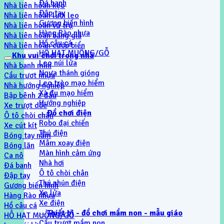
Đá banh
Nhà liên hoàn kẹo
Đập tay
Nhà liên hoàn lưới leo
Gương biến hình
Nhà liên hoàn vũ trụ
Hàng Rào nhựa
Nhà liên hoàn băng giá
Hồ câu cá
Nhà liên hoàn cướp biển
HỒ HẠT MUỒNG/GỖ
Khu vui chơi trong nhà
Leo núi lửa
Nhà banh mini
Ngựa thánh gióng
Cầu trươt nhựa
Leo trèo mạo hiểm
Nhà hướng nghiệp
Xà đu mạo hiểm
Bập bênh 2 đầu
Hướng nghiệp
Xe trượt dốc
Đồ chơi điện
Ô tô chòi chân
Robo đại chiến
Xe cút kít
Thú điện
Bóng tay nắm
Mâm xoay điện
Bóng lăn
Màn hình cảm ứng
Ca nô
Nhà hơi
Đá banh
Ô tô chòi chân
Đập tay
Thú nhún điện
Gương biến hình
Xe lửa
Hàng Rào nhựa
Xe điện
Hồ câu cá
Thiết bị - đồ chơi mầm non - mẫu giáo
HỒ HẠT MUỒNG/GỖ
Cầu trượt mầm non