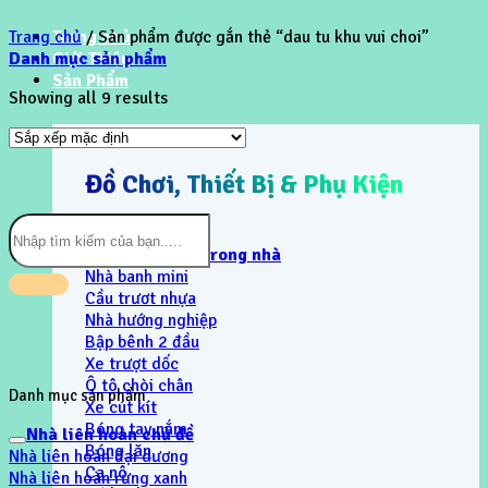
Trang chủ
Trang chủ
/
Sản phẩm được gắn thẻ “dau tu khu vui choi”
Danh mục sản phẩm
Giới Thiệu
Sản Phẩm
Showing all 9 results
Đồ Chơi, Thiết Bị & Phụ Kiện
Tìm
kiếm:
Khu vui chơi trong nhà
Nhà banh mini
Cầu trươt nhựa
Nhà hướng nghiệp
Bập bênh 2 đầu
Xe trượt dốc
Ô tô chòi chân
Danh mục sản phẩm
Xe cút kít
Bóng tay nắm
Nhà liên hoàn chủ đề
Bóng lăn
Nhà liên hoàn đại dương
Ca nô
Nhà liên hoàn rừng xanh