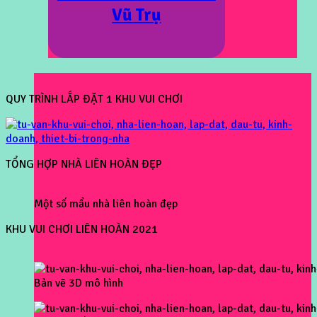
Vũ Trụ
QUY TRÌNH LẮP ĐẶT 1 KHU VUI CHƠI
TỔNG HỢP NHÀ LIÊN HOÀN ĐẸP
Một số mẩu nhà liên hoàn đẹp
KHU VUI CHƠI LIÊN HOÀN 2021
Bản vẽ 3D mô hình