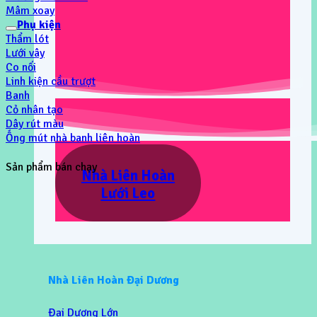
Mâm xoay
Phụ kiện
Thẩm lót
Lưới vây
Co nối
Linh kiện cầu trượt
Banh
Cỏ nhân tạo
Dây rút màu
Ống mút nhà banh liên hoàn
Sản phẩm bán chạy
Nhà Liên Hoàn
Lưới Leo
Nhà Liên Hoàn Đại Dương
Đại Dương Lớn