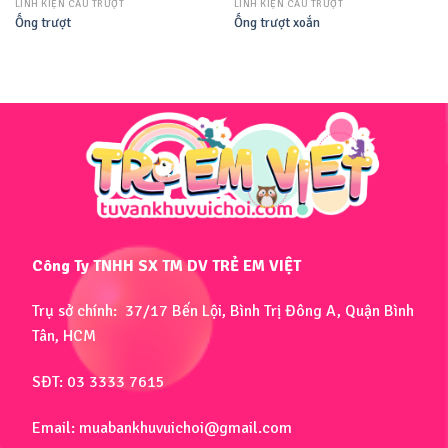
LINH KIỆN CẦU TRƯỢT
LINH KIỆN CẦU TRƯỢT
Ống trượt
Ống trượt xoắn
Công Ty TNHH SX TM DV TRẺ EM VIỆT
Trụ sở chính: 37/17 Bến Lội, Bình Trị Đông A, Quận Bình
Tân, HCM
SĐT: 03 3333 7615
Email: muabankhuvuichoi@gmail.com