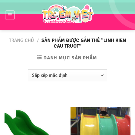
Skip
to
content
TRANG CHỦ
/
SẢN PHẨM ĐƯỢC GẮN THẺ “LINH KIEN
CAU TRUOT”
DANH MỤC SẢN PHẨM