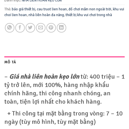
Danh mục:
NHÀ LIÊN HOÀN KẸO LỚN
Thẻ:
báo giá thiết bị
,
cau truot lien hoan
,
đồ chơi mầm non ngoài trời
,
khu vui
choi lien hoan
,
nhà liên hoàn đa năng
,
thiết bị khu vui chơi trong nhà
MÔ TẢ
–
Giá nhà liên hoàn kẹo lớn
từ: 400 triệu – 1
tỷ trở lên, mới 100%, hàng nhập khẩu
chính hãng, thi công nhanh chóng, an
toàn, tiện lợi nhất cho khách hàng.
+ Thi công tại mặt bằng trong vòng: 7 – 10
ngày (tùy mô hình, tùy mặt bằng)