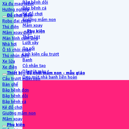
Bập bênh dôi
Xà đu mạo hiểm
Bập bênh cá
Hướng nghiệp
Kệ đồ chơi
Đồ chơi điện
Giường mầm non
Robo đại chiến
Mâm xoay
Thú điện
Phụ kiện
Mâm xoay điện
Thẩm lót
Màn hình cảm ứng
Lưới vây
Nhà hơi
Co nối
Ô tô chòi chân
Linh kiện cầu trượt
Thú nhún điện
Banh
Xe lửa
Cỏ nhân tạo
Xe điện
Dây rút màu
Thiết bị - đồ chơi mầm non - mẫu giáo
Ống mút nhà banh liên hoàn
Cầu trượt mầm non
Bàn ghế
Bập bênh đơn
Bập bênh dôi
Bập bênh cá
Kệ đồ chơi
Giường mầm non
Mâm xoay
Phụ kiện