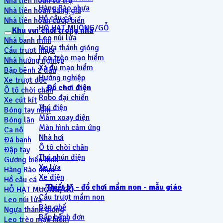
Nhà liên hoàn vũ trụ
Hàng Rào nhựa
Nhà liên hoàn băng giá
Hồ câu cá
Nhà liên hoàn cướp biển
HỒ HẠT MUỒNG/GỖ
Khu vui chơi trong nhà
Leo núi lửa
Nhà banh mini
Ngựa thánh gióng
Cầu trươt nhựa
Leo trèo mạo hiểm
Nhà hướng nghiệp
Xà đu mạo hiểm
Bập bênh 2 đầu
Hướng nghiệp
Xe trượt dốc
Đồ chơi điện
Ô tô chòi chân
Robo đại chiến
Xe cút kít
Thú điện
Bóng tay nắm
Mâm xoay điện
Bóng lăn
Màn hình cảm ứng
Ca nô
Nhà hơi
Đá banh
Ô tô chòi chân
Đập tay
Thú nhún điện
Gương biến hình
Xe lửa
Hàng Rào nhựa
Xe điện
Hồ câu cá
Thiết bị - đồ chơi mầm non - mẫu giáo
HỒ HẠT MUỒNG/GỖ
Cầu trượt mầm non
Leo núi lửa
Bàn ghế
Ngựa thánh gióng
Bập bênh đơn
Leo trèo mạo hiểm