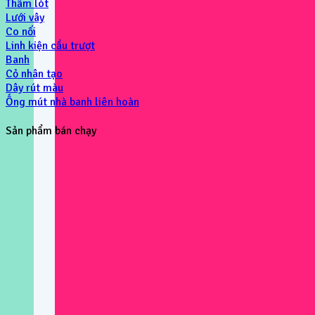
Thẩm lót
Lưới vây
Co nối
Linh kiện cầu trượt
Banh
Cỏ nhân tạo
Dây rút màu
Ống mút nhà banh liên hoàn
Sản phẩm bán chạy