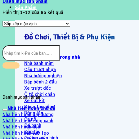
Danh mục sản phẩm
Giới Thiệu
Sản Phẩm
Hiển thị 1–12 của 86 kết quả
Đồ Chơi, Thiết Bị & Phụ Kiện
Tìm
kiếm:
Khu vui chơi trong nhà
Nhà banh mini
Cầu trươt nhựa
Nhà hướng nghiệp
Bập bênh 2 đầu
Xe trượt dốc
Ô tô chòi chân
Danh mục sản phẩm
Xe cút kít
Bóng tay nắm
Nhà liên hoàn chủ đề
Bóng lăn
Nhà liên hoàn đại dương
Ca nô
Nhà liên hoàn rừng xanh
Đá banh
Nhà liên hoàn kẹo
Đập tay
Nhà liên hoàn lưới leo
Gương biến hình