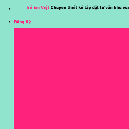
Skip
Trẻ Em Việt
Chuyên thiết kế lắp đặt tư vấn khu vui chơi t
to
content
Đăng Ký