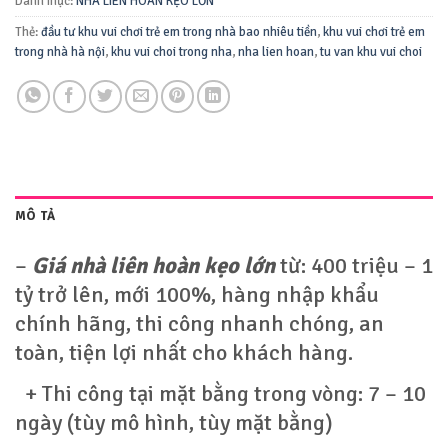
Danh mục:
NHÀ LIÊN HOÀN KẸO LỚN
Thẻ:
đầu tư khu vui chơi trẻ em trong nhà bao nhiêu tiền
,
khu vui chơi trẻ em
trong nhà hà nội
,
khu vui choi trong nha
,
nha lien hoan
,
tu van khu vui choi
MÔ TẢ
–
Giá nhà liên hoàn kẹo lớn
từ: 400 triệu – 1
tỷ trở lên, mới 100%, hàng nhập khẩu
chính hãng, thi công nhanh chóng, an
toàn, tiện lợi nhất cho khách hàng.
+ Thi công tại mặt bằng trong vòng: 7 – 10
ngày (tùy mô hình, tùy mặt bằng)