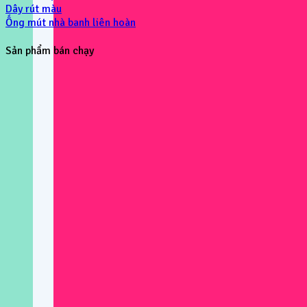
Dây rút màu
Ống mút nhà banh liên hoàn
Sản phẩm bán chạy