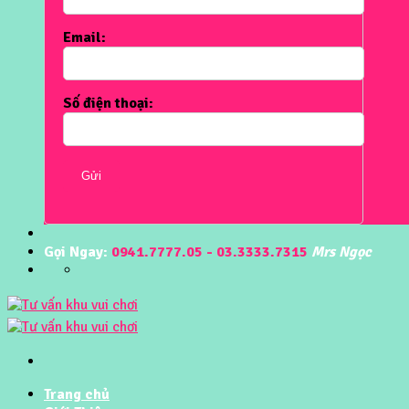
Email:
Số điện thoại:
Gửi
Gọi Ngay:
0941.7777.05 - 03.3333.7315
Mrs Ngọc
Trang chủ