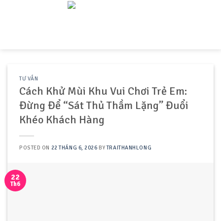
Skip
to
content
TƯ VẤN
Cách Khử Mùi Khu Vui Chơi Trẻ Em:
Đừng Để “Sát Thủ Thầm Lặng” Đuổi
Khéo Khách Hàng
POSTED ON
22 THÁNG 6, 2026
BY
TRAITHANHLONG
22
Th6