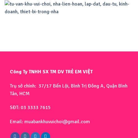
Công Ty TNHH SX TM DV TRẺ EM VIỆT
Trụ sở chính: 37/17 Bến Lội, Bình Trị Đông A, Quận Bình
Tân, HCM
SĐT: 03 3333 7615
Email: muabankhuvuichoi@gmail.com