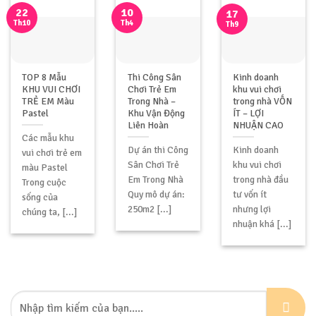
10
22
17
Th4
Th10
Th9
TOP 8 Mẫu
Thi Công Sân
Kinh doanh
KHU VUI CHƠI
Chơi Trẻ Em
khu vui chơi
TRẺ EM Màu
Trong Nhà –
trong nhà VỐN
Pastel
Khu Vận Động
ÍT – LỢI
Liên Hoàn
NHUẬN CAO
Các mẫu khu
Dự án thi Công
Kinh doanh
vui chơi trẻ em
Sân Chơi Trẻ
khu vui chơi
màu Pastel
Em Trong Nhà
trong nhà đầu
Trong cuộc
Quy mô dự án:
tư vốn ít
sống của
250m2 [...]
nhưng lợi
chúng ta, [...]
nhuận khá [...]