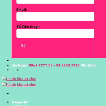
Email:
Số điện thoại:
Gửi
Gọi Ngay:
0941.7777.05 - 03.3333.7315
Mrs Ngọc
Trang chủ