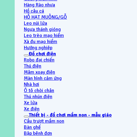
Hàng Rào nhựa
Hồ câu cá
HỒ HẠT MUỒNG/GỖ
Leo núi lửa
Ngựa thánh gióng
Leo trèo mạo hiểm
Xà đu mạo hiểm
Hướng nghiệp
Đồ chơi điện
Robo đại chiến
Thú điện
Mâm xoay điện
Màn hình cảm ứng
Nhà hơi
Ô tô chòi chân
Thú nhún điện
Xe lửa
Xe điện
Thiết bị - đồ chơi mầm non - mẫu giáo
Cầu trượt mầm non
Bàn ghế
Bập bênh đơn