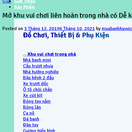
Giới Thiệu
Tư Vấn
Sản Phẩm
Mở khu vui chơi liên hoàn trong nhà có Dễ 
Posted on
3 Tháng 12, 2019
6 Tháng 10, 2021
by
muabankhuvuic
Đồ Chơi, Thiết Bị & Phụ Kiện
Khu vui chơi trong nhà
Nhà banh mini
Cầu trươt nhựa
Nhà hướng nghiệp
Bập bênh 2 đầu
Xe trượt dốc
Ô tô chòi chân
Xe cút kít
Bóng tay nắm
Bóng lăn
Ca nô
Đá banh
Đập tay
Gương biến hình