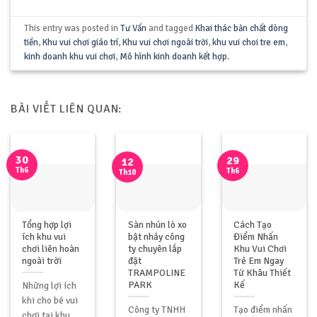
This entry was posted in
Tư Vấn
and tagged
Khai thác bản chất dòng
tiền
,
Khu vui chơi giáo trí
,
Khu vui chơi ngoài trời
,
khu vui choi tre em
,
kinh doanh khu vui chơi
,
Mô hình kinh doanh kết hợp
.
BÀI VIẾT LIÊN QUAN:
30
29
12
Th6
Th6
Th10
Tổng hợp lợi
Sàn nhún lò xo
Cách Tạo
ích khu vui
bật nhảy công
Điểm Nhấn
chơi liên hoàn
ty chuyên lắp
Khu Vui Chơi
ngoài trời
đặt
Trẻ Em Ngay
TRAMPOLINE
Từ Khâu Thiết
PARK
Kế
Những lợi ích
khi cho bé vui
Công ty TNHH
Tạo điểm nhấn
chơi tại khu