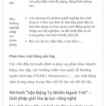
các phụ kiện chơi đa dạng, tăng tính tương
tạo:
tác.
Các phòng mô phỏng nghề nghiệp thu nhỏ
Khu
thay vì 1 khu vực đơn lẻ. Nơi đây phải đầu tư
hướng
bài bản dụng cụ trực quan sinh động giúp trẻ
nghiệp
nhập vai trải nghiệm, và đặc biệt đầu tư về
nhập
trang phục cho bé ở nhiều độ tuổi.
vai
(role-
Bác sĩ / kỹ sư / đầu bếp / cứu hỏa / …
play)
Phân khúc mặt bằng phù hợp
Các chủ đầu tư muốn định vị phục vụ phân khúc khách
hàng cao cấp, các trường mầm non quốc tế thường
xuyên tích hợp STEAM / Montessori / … các mặt bằng
nằm trong vùng trung tâm cốt lõi tại các đô thị lớn.
Mô hình “Vận Động Tự Nhiên Ngoài Trời” –
Giải pháp giải tỏa áp lực công nghệ