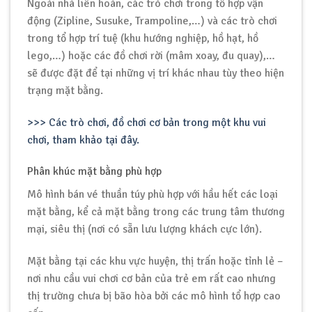
Ngoài nhà liên hoàn, các trò chơi trong tổ hợp vận
động (Zipline, Susuke, Trampoline,…) và các trò chơi
trong tổ hợp trí tuệ (khu hướng nghiệp, hồ hạt, hồ
lego,…) hoặc các đồ chơi rời (mâm xoay, đu quay),…
sẽ được đặt để tại những vị trí khác nhau tùy theo hiện
trạng mặt bằng.
>>> Các trò chơi, đồ chơi cơ bản trong một khu vui
chơi, tham khảo tại đây.
Phân khúc mặt bằng phù hợp
Mô hình bán vé thuần túy phù hợp với hầu hết các loại
mặt bằng, kể cả mặt bằng trong các trung tâm thương
mại, siêu thị (nơi có sẵn lưu lượng khách cực lớn).
Mặt bằng tại các khu vực huyện, thị trấn hoặc tỉnh lẻ –
nơi nhu cầu vui chơi cơ bản của trẻ em rất cao nhưng
thị trường chưa bị bão hòa bởi các mô hình tổ hợp cao