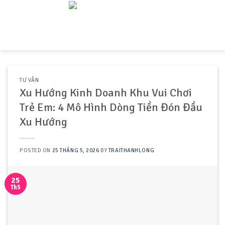
Skip
to
content
TƯ VẤN
Xu Hướng Kinh Doanh Khu Vui Chơi
Trẻ Em: 4 Mô Hình Dòng Tiền Đón Đầu
Xu Hướng
POSTED ON
25 THÁNG 5, 2026
BY
TRAITHANHLONG
25
Th5