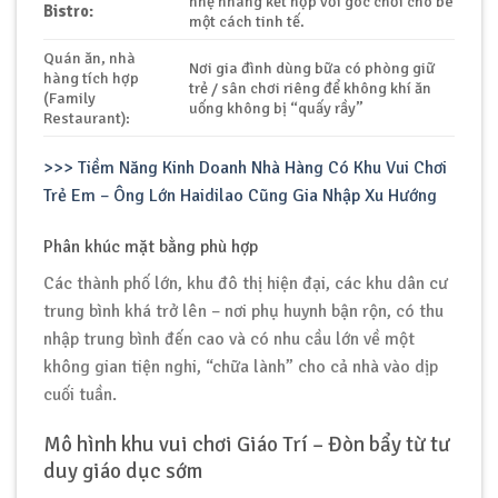
nhẹ nhàng kết hợp với góc chơi cho bé
Bistro:
một cách tinh tế.
Quán ăn, nhà
Nơi gia đình dùng bữa có phòng giữ
hàng tích hợp
trẻ / sân chơi riêng để không khí ăn
(Family
uống không bị “quấy rầy”
Restaurant):
>>> Tiềm Năng Kinh Doanh Nhà Hàng Có Khu Vui Chơi
Trẻ Em – Ông Lớn Haidilao Cũng Gia Nhập Xu Hướng
Phân khúc mặt bằng phù hợp
Các thành phố lớn, khu đô thị hiện đại, các khu dân cư
trung bình khá trở lên – nơi phụ huynh bận rộn, có thu
nhập trung bình đến cao và có nhu cầu lớn về một
không gian tiện nghi, “chữa lành” cho cả nhà vào dịp
cuối tuần.
Mô hình khu vui chơi Giáo Trí – Đòn bẩy từ tư
duy giáo dục sớm