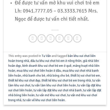
Để được tư vấn mở khu vui chơi trẻ em
Lh: 0941.7777.05 – 03.3333.7615 Mrs.
Ngọc để được tư vấn chi tiết nhất.
This entry was posted in
Tư Vấn
and tagged
bán khu vui chơi liên
hoàn trong nhà
,
đầu tư khu vui chơi trẻ em ở nông thôn
,
giá nhà liên
hoàn đẹp
,
kinh doanh khu vui chơi trẻ em ở quê
,
máng trượt nhà liên
hoàn
,
mua khu vui chơi liên hoàn ở đâu
,
mua khu vui chơi nhà banh
liên hoàn
,
nhà banh cho bé
,
nhà bóng cho bé
,
thiết bị vui chơi trẻ em
,
thiết kế khu vui chơi đẹp
,
thiết kế khu vui chơi trẻ em trong nhà
,
tư vấn
làm khu vui chơi
,
tư vấn làm khu vui chơi liên hoàn
,
tư vấn lắp đặt khu
vui chơi liên hoàn
,
tư vấn lắp đặt khu vui chơi nhà banh
,
tư vấn lắp đặt
nhà bóng liên hoàn
,
tư vấn mở khu vui chơi
,
tư vấn mở khu vui chơi
trong nhà
,
tư vấn về khu vui chơi liên hoàn
.