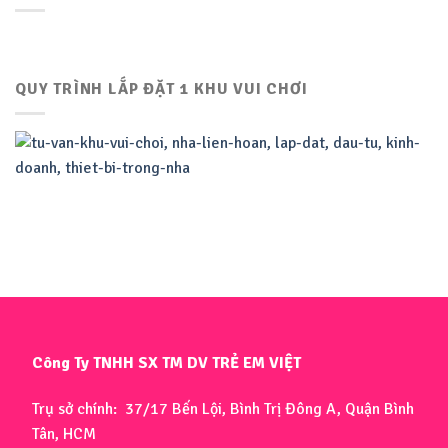
QUY TRÌNH LẮP ĐẶT 1 KHU VUI CHƠI
Công Ty TNHH SX TM DV TRẺ EM VIỆT
Trụ sở chính: 37/17 Bến Lội, Bình Trị Đông A, Quận Bình
Tân, HCM