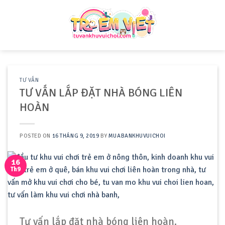
Skip
to
content
TƯ VẤN
TƯ VẤN LẮP ĐẶT NHÀ BÓNG LIÊN
HOÀN
POSTED ON
16 THÁNG 9, 2019
BY
MUABANKHUVUICHOI
16
Th9
Tư vấn lắp đặt nhà bóng liên hoàn.