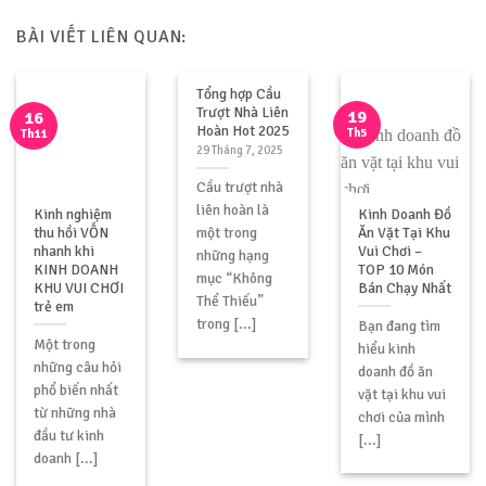
BÀI VIẾT LIÊN QUAN:
Tổng hợp Cầu
Trượt Nhà Liên
19
16
Hoàn Hot 2025
Th5
Th11
29 Tháng 7, 2025
Cầu trượt nhà
liên hoàn là
Kinh nghiệm
Kinh Doanh Đồ
thu hồi VỐN
Ăn Vặt Tại Khu
một trong
nhanh khi
Vui Chơi –
những hạng
KINH DOANH
TOP 10 Món
mục “Không
KHU VUI CHƠI
Bán Chạy Nhất
Thể Thiếu”
trẻ em
trong [...]
Bạn đang tìm
Một trong
hiểu kinh
những câu hỏi
doanh đồ ăn
phổ biến nhất
vặt tại khu vui
từ những nhà
chơi của mình
đầu tư kinh
[...]
doanh [...]