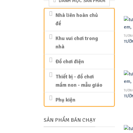
DANH MỤC SẢN PHẨM
Nhà liên hoàn chủ
đề
TƯỜNG
Khu vui chơi trong
TƯỜN
nhà
Đồ chơi điện
Thiết bị - đồ chơi
mầm non - mẫu giáo
TƯỜNG
TƯỜN
Phụ kiện
SẢN PHẨM BÁN CHẠY