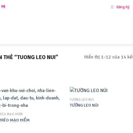
y để nhận
Ưu Đãi
đặc biệt!!
Đăng Ký
IỚI THIỆU
SẢN PHẨM
KHU VUI CHƠI LIÊN HOÀN
DỰ ÁN
TƯ VẤN
LI
Hiển thị 1–12 của 14 kế
 THẺ “TUONG LEO NUI”
TƯỜNG LEO NÚI
TƯỜNG LEO NÚI
TRÈO MẠO HIỂM
TRÈO MẠO HIỂM