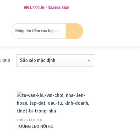
Gọi Ngay:
0941.7777.05 - 03.3333.7315
Mrs Ngọc
Tìm
ÊN HỆ
kiếm:
t quả
TƯỜNG LEO NÚI
TƯỜNG LEO NÚI 01