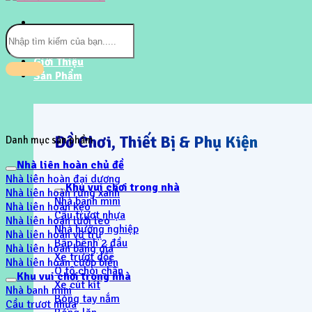
Tìm
kiếm:
Trang chủ
Giới Thiệu
Sản Phẩm
Đồ Chơi, Thiết Bị & Phụ Kiện
Danh mục sản phẩm
Nhà liên hoàn chủ đề
Nhà liên hoàn đại dương
Khu vui chơi trong nhà
Nhà liên hoàn rừng xanh
Nhà banh mini
Nhà liên hoàn kẹo
Cầu trươt nhựa
Nhà liên hoàn lưới leo
Nhà hướng nghiệp
Nhà liên hoàn vũ trụ
Bập bênh 2 đầu
Nhà liên hoàn băng giá
Xe trượt dốc
Nhà liên hoàn cướp biển
Ô tô chòi chân
Khu vui chơi trong nhà
Xe cút kít
Nhà banh mini
Bóng tay nắm
Cầu trươt nhựa