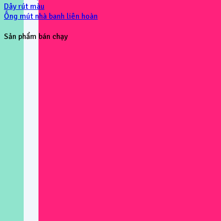
Dây rút màu
Ống mút nhà banh liên hoàn
Sản phẩm bán chạy