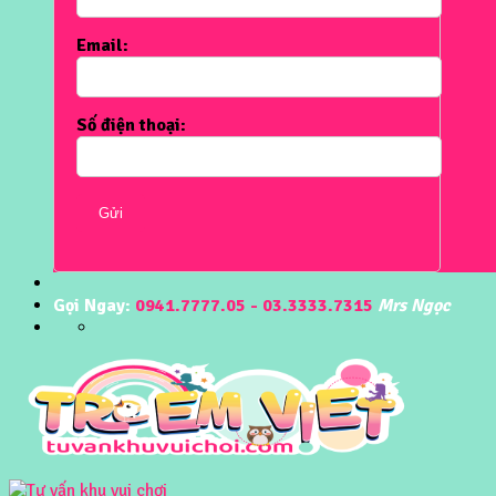
Email:
Số điện thoại:
Gửi
Gọi Ngay:
0941.7777.05 - 03.3333.7315
Mrs Ngọc