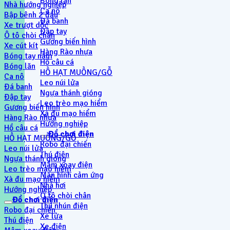
Bóng lăn
Nhà hướng nghiệp
Ca nô
Bập bênh 2 đầu
Đá banh
Xe trượt dốc
Đập tay
Ô tô chòi chân
Gương biến hình
Xe cút kít
Hàng Rào nhựa
Bóng tay nắm
Hồ câu cá
Bóng lăn
HỒ HẠT MUỒNG/GỖ
Ca nô
Leo núi lửa
Đá banh
Ngựa thánh gióng
Đập tay
Leo trèo mạo hiểm
Gương biến hình
Xà đu mạo hiểm
Hàng Rào nhựa
Hướng nghiệp
Hồ câu cá
Đồ chơi điện
HỒ HẠT MUỒNG/GỖ
Robo đại chiến
Leo núi lửa
Thú điện
Ngựa thánh gióng
Mâm xoay điện
Leo trèo mạo hiểm
Màn hình cảm ứng
Xà đu mạo hiểm
Nhà hơi
Hướng nghiệp
Ô tô chòi chân
Đồ chơi điện
Thú nhún điện
Robo đại chiến
Xe lửa
Thú điện
Xe điện