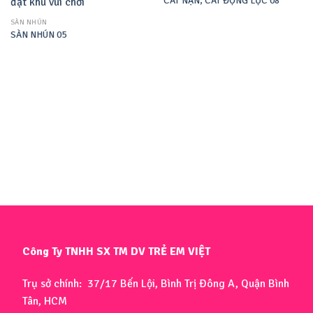
CÁT NẶN, CÁT ĐỘNG LỰC 08
SÀN NHÚN
SÀN NHÚN 05
Công Ty TNHH SX TM DV TRẺ EM VIỆT
Trụ sở chính: 37/17 Bến Lội, Bình Trị Đông A, Quận Bình
Tân, HCM