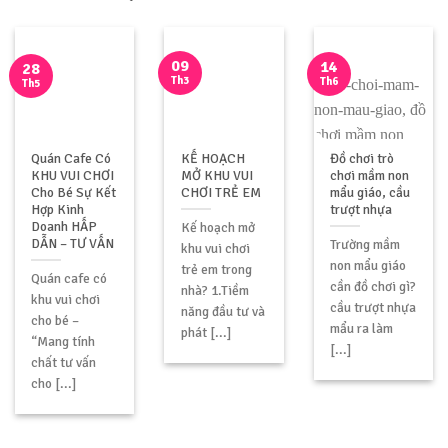
09
14
28
Th3
Th6
Th5
Quán Cafe Có
KẾ HOẠCH
Đồ chơi trò
KHU VUI CHƠI
MỞ KHU VUI
chơi mầm non
Cho Bé Sự Kết
CHƠI TRẺ EM
mẩu giáo, cầu
Hợp Kinh
trượt nhựa
Doanh HẤP
Kế hoạch mở
DẪN – TƯ VẤN
Trường mầm
khu vui chơi
non mẩu giáo
trẻ em trong
Quán cafe có
cần đồ chơi gì?
nhà? 1.Tiềm
khu vui chơi
cầu trượt nhựa
năng đầu tư và
cho bé –
mẩu ra làm
phát [...]
“Mang tính
[...]
chất tư vấn
cho [...]