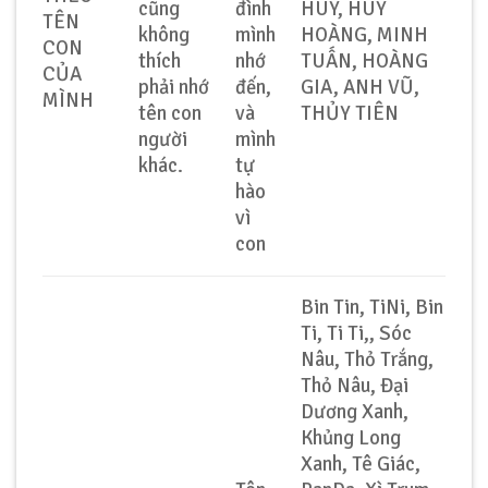
cũng
đình
HUY, HUY
TÊN
không
mình
HOÀNG, MINH
CON
thích
nhớ
TUẤN, HOÀNG
CỦA
phải nhớ
đến,
GIA, ANH VŨ,
MÌNH
tên con
và
THỦY TIÊN
người
mình
khác.
tự
hào
vì
con
Bin Tin, TiNi, Bin
Ti, Ti Ti,, Sóc
Nâu, Thỏ Trắng,
Thỏ Nâu, Đại
Dương Xanh,
Khủng Long
Xanh, Tê Giác,