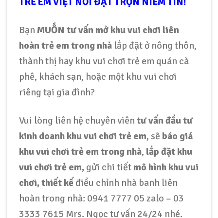
TRẺ EM VIỆT NƠI ĐẶT TRỌN NIỀM TIN!
Bạn
MUỐN tư vấn mở khu vui chơi liên
hoàn trẻ em trong nhà
lắp đặt ở nông thôn,
thành thị hay khu vui chơi trẻ em quán cà
phê, khách sạn, hoặc một khu vui chơi
riêng tại gia đình?
Vui lòng liên hệ chuyên viên
tư vấn đầu tư
kinh doanh khu vui chơi trẻ em
, sẽ
báo giá
khu vui chơi trẻ em trong nhà
,
lắp đặt khu
vui chơi trẻ em,
gửi chi tiết
mô hình khu vui
chơi, thiết kế
điều chỉnh nhà banh liên
hoàn trong nhà: 0941 7777 05 zalo – 03
3333 7615 Mrs. Ngọc tư vấn 24/24 nhé.