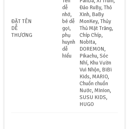
Tên
PanDa, Xì Trum,
dễ
Đảo RuBy, Thỏ
nhớ,
Xinh, BaBy
ĐẶT TÊN
bé dễ
MonKey, Thủy
DỄ
gọi,
Thủ Mặt Trăng,
THƯƠNG
phụ
Chíp Chíp,
huynh
Nobita,
dễ
DOREMON,
hiểu
Pikachu, Sóc
Nhí, Khu Vườn
Vui Nhộn, BiBi
Kids, MARIO,
Chuồn chuồn
Nước, Minion,
SUSU KIDS,
HUGO