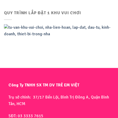
QUY TRÌNH LẮP ĐẶT 1 KHU VUI CHƠI
Công Ty TNHH SX TM DV TRẺ EM VIỆT
Trụ sở chính: 37/17 Bến Lội, Bình Trị Đông A, Quận Bình
Tân, HCM
SĐT: 03 3333 7615