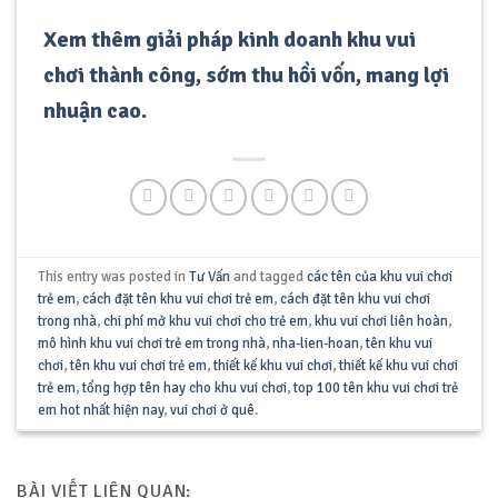
Xem thêm giải pháp kinh doanh khu vui
chơi thành công, sớm thu hồi vốn, mang lợi
nhuận cao.
This entry was posted in
Tư Vấn
and tagged
các tên của khu vui chơi
trẻ em
,
cách đặt tên khu vui chơi trẻ em
,
cách đặt tên khu vui chơi
trong nhà
,
chi phí mở khu vui chơi cho trẻ em
,
khu vui chơi liên hoàn
,
mô hình khu vui chơi trẻ em trong nhà
,
nha-lien-hoan
,
tên khu vui
chơi
,
tên khu vui chơi trẻ em
,
thiết kế khu vui chơi
,
thiết kế khu vui chơi
trẻ em
,
tổng hợp tên hay cho khu vui chơi
,
top 100 tên khu vui chơi trẻ
em hot nhất hiện nay
,
vui chơi ở quê
.
BÀI VIẾT LIÊN QUAN: