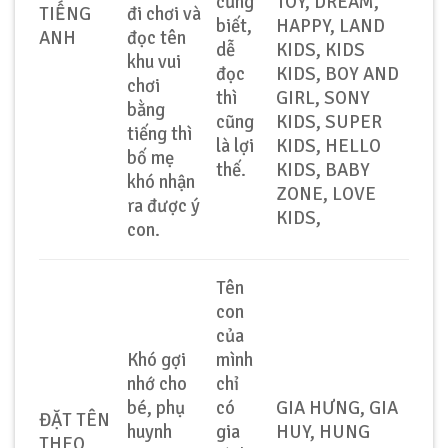
cũng
TOY, DREAM,
TIẾNG
đi chơi và
biết,
HAPPY, LAND
ANH
đọc tên
dễ
KIDS, KIDS
khu vui
đọc
KIDS, BOY AND
chơi
thì
GIRL, SONY
bằng
cũng
KIDS, SUPER
tiếng thì
là lợi
KIDS, HELLO
bố mẹ
thế.
KIDS, BABY
khó nhận
ZONE, LOVE
ra được ý
KIDS,
con.
Tên
con
của
Khó gợi
mình
nhớ cho
chỉ
bé, phụ
có
GIA HƯNG, GIA
ĐẶT TÊN
huynh
gia
HUY, HUNG
THEO