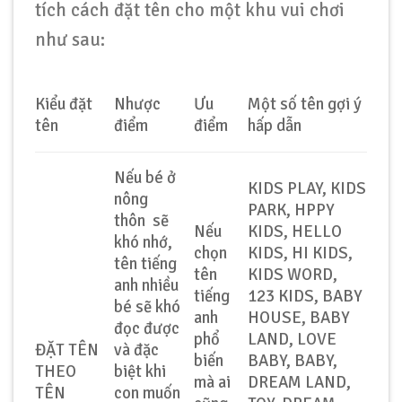
tích cách đặt tên cho một khu vui chơi
như sau:
Kiểu đặt
Nhược
Ưu
Một số tên gợi ý
tên
điểm
điểm
hấp dẫn
Nếu bé ở
KIDS PLAY, KIDS
nông
PARK, HPPY
thôn sẽ
Nếu
KIDS, HELLO
khó nhớ,
chọn
KIDS, HI KIDS,
tên tiếng
tên
KIDS WORD,
anh nhiều
tiếng
123 KIDS, BABY
bé sẽ khó
anh
HOUSE, BABY
đọc được
phổ
LAND, LOVE
ĐẶT TÊN
và đặc
biến
BABY, BABY,
THEO
biệt khi
mà ai
DREAM LAND,
TÊN
con muốn