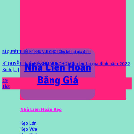
BÍ QUYẾT Thiết Kế KHU VUI CHƠI Cho bé tại gia đình
Nhà Liên Hoàn
BÍ QUYẾT Thiết Kế KHU VUI CHƠI Cho bé tại gia đình năm 2022
Kinh [...]
Băng Giá
19
Th2
Nhà Liên Hoàn Kẹo
Kẹo Lớn
Kẹo Vừa