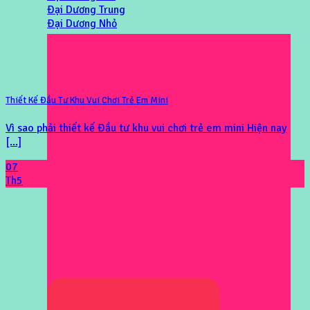
Đại Dương Trung
Đại Dương Nhỏ
Thiết Kế Đầu Tư Khu Vui Chơi Trẻ Em Mini
Vì sao phải thiết kế Đầu tư khu vui chơi trẻ em mini Hiện nay
[...]
07
Th5