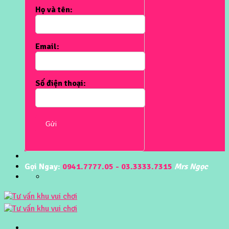
Họ và tên:
Email:
Số điện thoại:
Gửi
Gọi Ngay:
0941.7777.05 - 03.3333.7315
Mrs Ngọc