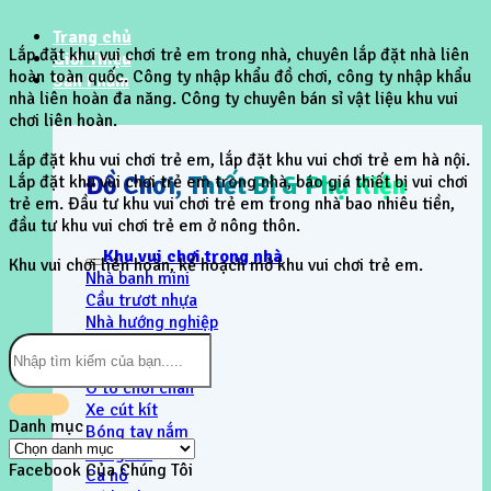
Trang chủ
Lắp đặt khu vui chơi trẻ em trong nhà, chuyên lắp đặt nhà liên
Giới Thiệu
hoàn toàn quốc. Công ty nhập khẩu đồ chơi, công ty nhập khẩu
Sản Phẩm
nhà liên hoàn đa năng. Công ty chuyên bán sỉ vật liệu khu vui
chơi liên hoàn.
Lắp đặt khu vui chơi trẻ em, lắp đặt khu vui chơi trẻ em hà nội.
Đồ Chơi, Thiết Bị & Phụ Kiện
Lắp đặt khu vui chơi trẻ em trong nhà, báo giá thiết bị vui chơi
trẻ em. Đầu tư khu vui chơi trẻ em trong nhà bao nhiêu tiền,
đầu tư khu vui chơi trẻ em ở nông thôn.
Khu vui chơi trong nhà
Khu vui chơi liên hoàn, kế hoạch mở khu vui chơi trẻ em.
Nhà banh mini
Cầu trươt nhựa
Nhà hướng nghiệp
Bập bênh 2 đầu
Xe trượt dốc
Ô tô chòi chân
Xe cút kít
Danh mục
Bóng tay nắm
Danh
Bóng lăn
mục
Facebook Của Chúng Tôi
Ca nô