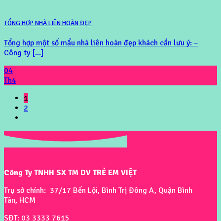
TỔNG HỢP NHÀ LIÊN HOÀN ĐẸP
Tổng hợp một số mẩu nhà liên hoàn đẹp khách cần lưu ý: –
Công ty [...]
04
Th4
1
2
Công Ty TNHH SX TM DV TRẺ EM VIỆT
Trụ sở chính: 37/17 Bến Lội, Bình Trị Đông A, Quận Bình
Tân, HCM
SĐT: 03 3333 7615