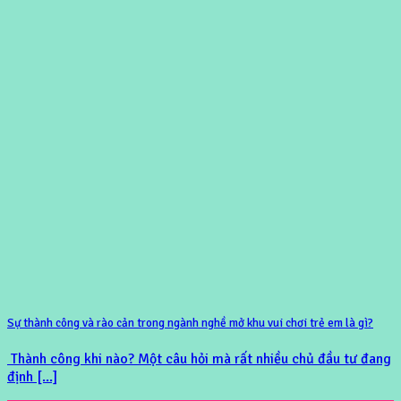
Sự thành công và rào cản trong ngành nghề mở khu vui chơi trẻ em là gì?
Thành công khi nào? Một câu hỏi mà rất nhiều chủ đầu tư đang
định [...]