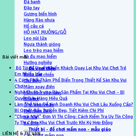
Đá banh
Đập tay
Gương biến hình
Hàng Rào nhựa
Hồ câu cá
HỒ HẠT MUỒNG/GỖ
Leo núi lửa
Ngựa thánh gióng
Leo trèo mạo hiểm
Xà đu mạo hiểm
Bài viết mới
Hướng nghiệp
Bỏ Túi Bí Quyết Khiến Khách Quay Lại Khu Vui Chơi Trẻ
Đồ chơi điện
Em Nhiều Lần
Robo đại chiến
4 Cách Phối Thảm Phổ Biến Trong Thiết Kế Sàn Khu Vui
Thú điện
Chơi
Mâm xoay điện
Nghệ Thuật Trưng Bày Sản Phẩm Tại Khu Vui Chơi – Bí
Màn hình cảm ứng
Quyết Bán Hàng Hiệu Quả
Nhà hơi
Làm Thế Nào Để Kinh Doanh Khu Vui Chơi Lâu Xuống Cấp?
Ô tô chòi chân
Bí Quyết Đầu Tư Bền Đẹp, Tiết Kiệm Chi Phí
Thú nhún điện
“Check VAR” Đơn Vị Thi Công: Cách Kiểm Tra Uy Tín Công
Xe lửa
Ty Thi Công Khu Vui Chơi Trước Khi Ký Hợp Đồng
Xe điện
Thiết bị - đồ chơi mầm non - mẫu giáo
LIÊN HỆ & TƯ VẤN
Cầu trượt mầm non