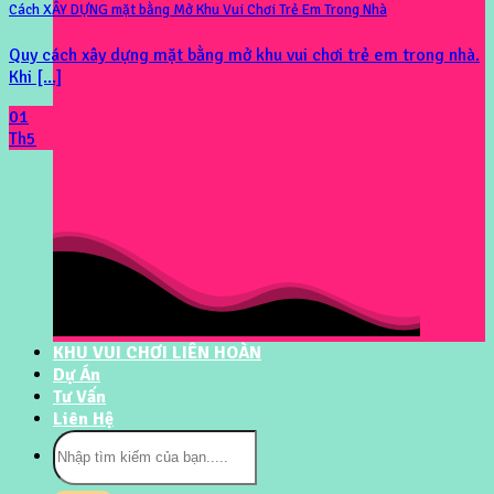
Cách XÂY DỰNG mặt bằng Mở Khu Vui Chơi Trẻ Em Trong Nhà
Quy cách xây dựng mặt bằng mở khu vui chơi trẻ em trong nhà.
Khi [...]
01
Th5
KHU VUI CHƠI LIÊN HOÀN
Dự Án
Tư Vấn
Liên Hệ
Tìm
kiếm: