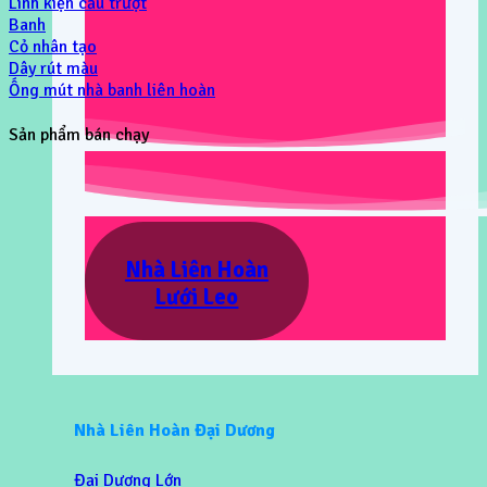
Linh kiện cầu trượt
Banh
Cỏ nhân tạo
Dây rút màu
Ống mút nhà banh liên hoàn
Sản phẩm bán chạy
Nhà Liên Hoàn
Lưới Leo
Nhà Liên Hoàn Đại Dương
Đại Dương Lớn