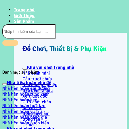
Trang chủ
Giới Thiệu
Sản Phẩm
Tìm
kiếm:
Đồ Chơi, Thiết Bị & Phụ Kiện
Khu vui chơi trong nhà
Danh mục sản phẩm
Nhà banh mini
Cầu trươt nhựa
Nhà liên hoàn chủ đề
Nhà hướng nghiệp
Nhà liên hoàn đại dương
Bập bênh 2 đầu
Nhà liên hoàn rừng xanh
Xe trượt dốc
Nhà liên hoàn kẹo
Ô tô chòi chân
Nhà liên hoàn lưới leo
Xe cút kít
Nhà liên hoàn vũ trụ
Bóng tay nắm
Nhà liên hoàn băng giá
Bóng lăn
Nhà liên hoàn cướp biển
Ca nô
Khu vui chơi trong nhà