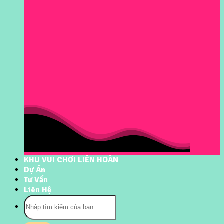
KHU VUI CHƠI LIÊN HOÀN
Dự Án
Tư Vấn
Liên Hệ
Tìm
kiếm: