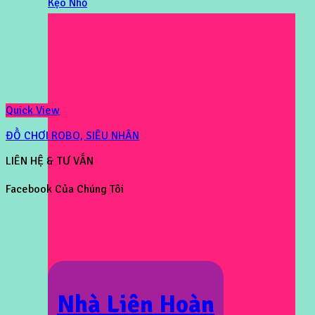
Kẹo Nhỏ
Quick View
ĐỒ CHƠI ROBO, SIÊU NHÂN
LIÊN HỆ & TƯ VẤN
Facebook Của Chúng Tôi
Nhà Liên Hoàn