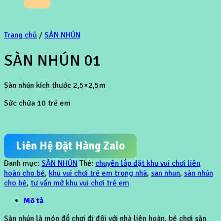
Trang chủ
/
SÀN NHÚN
SÀN NHÚN 01
Sàn nhún kích thước 2,5×2,5m
Sức chứa 10 trẻ em
Liên Hệ Đặt Hàng Zalo
Danh mục:
SÀN NHÚN
Thẻ:
chuyên lắp đặt khu vui chơi liên
hoàn cho bé
,
khu vui chơi trẻ em trong nhà
,
san nhun
,
sàn nhún
cho bé
,
tư vấn mở khu vui chơi trẻ em
Mô tả
Sàn nhún là món đồ chơi đi đôi với nhà liên hoàn, bé chơi sàn