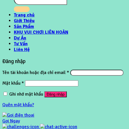
Trang chủ
Giới Thiệu
Sản Phẩm
KHU VUI CHƠI LIÊN HOÀN
Dự Án
Tư Vấn
Liên Hệ
Đăng nhập
Tên tài khoản hoặc địa chỉ email
*
Mật khẩu
*
Ghi nhớ mật khẩu
Đăng nhập
Quên mật khẩu?
Gọi Ngay