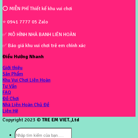
⭕ MIỄN PHÍ Thiết kế khu vui chơi
⭐ 0941 7777 05 Zalo
✅ MÔ HÌNH NHÀ BANH LIÊN HOÀN
✅ Báo giá khu vui chơi trẻ em chính xác
Điều Hướng Nhanh
Giới thiệu
Sản Phẩm
Khu Vui Chơi Liên Hoàn
Tư Vấn
FAQ
Đồ Chơi
Nhà Liên Hoàn Chủ Đề
Liên Hệ
Copyright 2023 ©
TRE EM VIET.,Ltd
Tìm
kiếm: