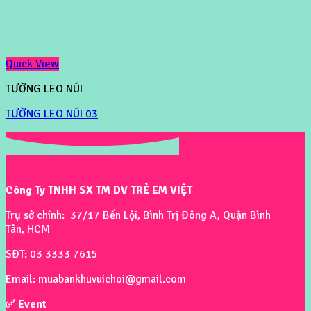
Quick View
TƯỜNG LEO NÚI
TƯỜNG LEO NÚI 03
Công Ty TNHH SX TM DV TRẺ EM VIỆT
Trụ sở chính: 37/17 Bến Lội, Bình Trị Đông A, Quận Bình
Tân, HCM
SĐT: 03 3333 7615
Email: muabankhuvuichoi@gmail.com
✅ Event