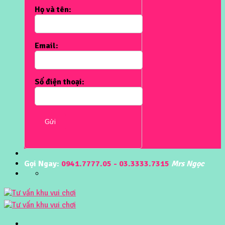
Họ và tên:
Email:
Số điện thoại:
Gửi
Gọi Ngay:
0941.7777.05 - 03.3333.7315
Mrs Ngọc