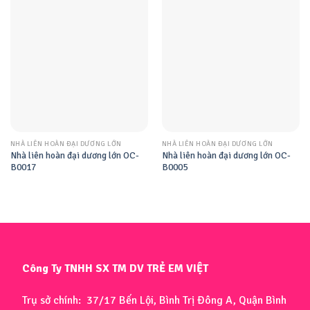
NHÀ LIÊN HOÀN ĐẠI DƯƠNG LỚN
NHÀ LIÊN HOÀN ĐẠI DƯƠNG LỚN
Nhà liên hoàn đại dương lớn OC-
Nhà liên hoàn đại dương lớn OC-
B0017
B0005
Công Ty TNHH SX TM DV TRẺ EM VIỆT
Trụ sở chính: 37/17 Bến Lội, Bình Trị Đông A, Quận Bình