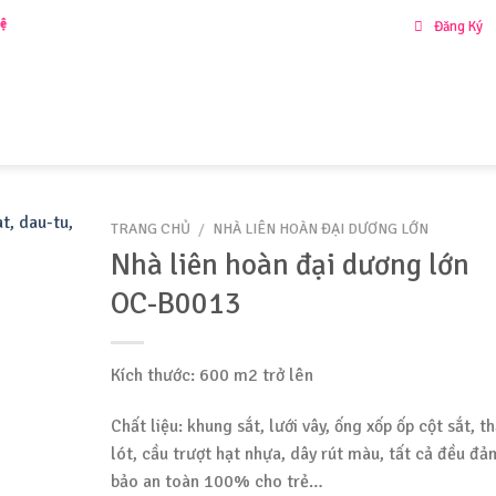
để nhận
Ưu Đãi
đặc biệt!!
Đăng Ký
IỚI THIỆU
SẢN PHẨM
KHU VUI CHƠI LIÊN HOÀN
DỰ ÁN
TƯ VẤN
LI
TRANG CHỦ
/
NHÀ LIÊN HOÀN ĐẠI DƯƠNG LỚN
Nhà liên hoàn đại dương lớn
OC-B0013
Kích thước: 600 m2 trở lên
Chất liệu: khung sắt, lưới vây, ống xốp ốp cột sắt, 
lót, cầu trượt hạt nhựa, dây rút màu, tất cả đều đả
bảo an toàn 100% cho trẻ…