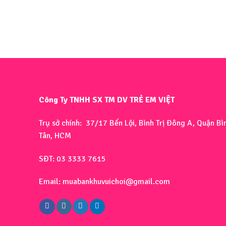
Công Ty TNHH SX TM DV TRẺ EM VIỆT
Trụ sở chính: 37/17 Bến Lội, Bình Trị Đông A, Quận Bì
Tân, HCM
SĐT: 03 3333 7615
Email: muabankhuvuichoi@gmail.com