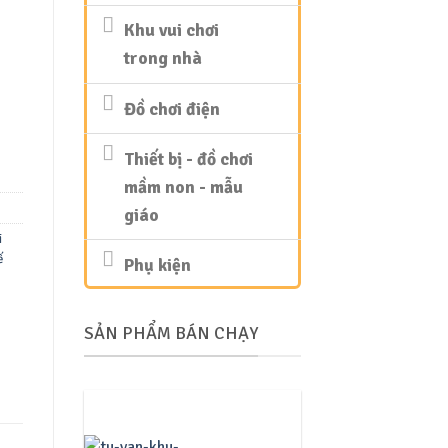
Khu vui chơi
trong nhà
Đồ chơi điện
Thiết bị - đồ chơi
mầm non - mẫu
giáo
i
ế
Phụ kiện
SẢN PHẨM BÁN CHẠY