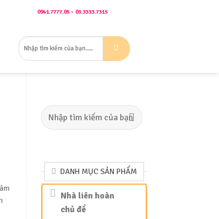
Gọi Ngay:
0941.7777.05 - 03.3333.7315
Mrs Ngọc
Tìm
ÊN HỆ
kiếm:
Tìm
kiếm:
DANH MỤC SẢN PHẨM
thảm
Nhà liên hoàn
m
chủ đề