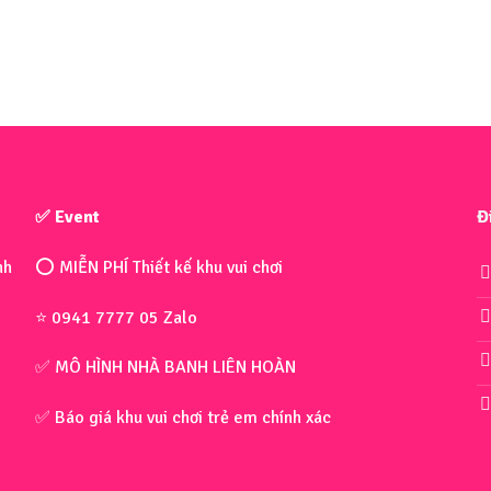
✅ Event
Đ
nh
⭕ MIỄN PHÍ Thiết kế khu vui chơi
⭐ 0941 7777 05 Zalo
✅ MÔ HÌNH NHÀ BANH LIÊN HOÀN
✅ Báo giá khu vui chơi trẻ em chính xác