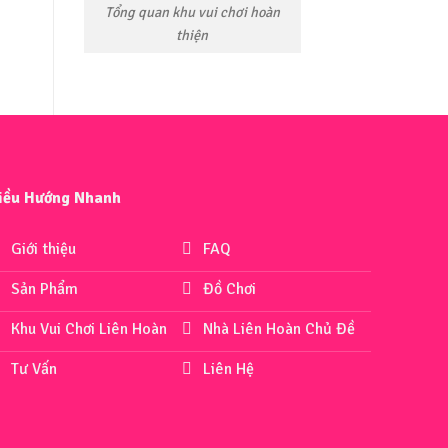
Tổng quan khu vui chơi hoàn
thiện
iều Hướng Nhanh
Giới thiệu
FAQ
Sản Phẩm
Đồ Chơi
Khu Vui Chơi Liên Hoàn
Nhà Liên Hoàn Chủ Đề
Tư Vấn
Liên Hệ