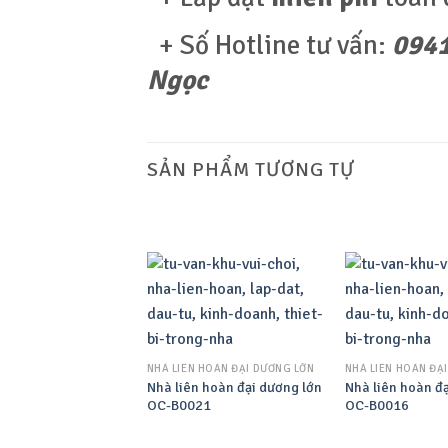
+ Số Hotline tư vấn:
0941
Ngọc
SẢN PHẨM TƯƠNG TỰ
NHÀ LIÊN HOÀN ĐẠI DƯƠNG LỚN
NHÀ LIÊN HOÀN ĐẠ
Nhà liên hoàn đại dương lớn
Nhà liên hoàn đ
OC-B0021
OC-B0016