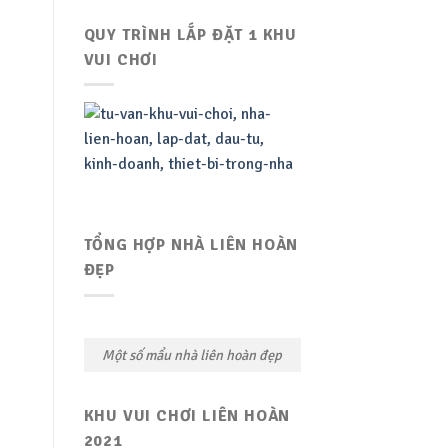
QUY TRÌNH LẮP ĐẶT 1 KHU
NHÀ LIÊN HOÀN ĐẠI DƯƠNG LỚN
NHÀ LIÊN HOÀN ĐẠI DƯƠNG LỚN
N
Nhà liên hoàn đại dương lớn
Nhà liên hoàn đại dương lớn
N
VUI CHƠI
OC-B0020
2021 – 03
O
TỔNG HỢP NHÀ LIÊN HOÀN
ĐẸP
Một số mẩu nhà liên hoàn đẹp
KHU VUI CHƠI LIÊN HOÀN
2021