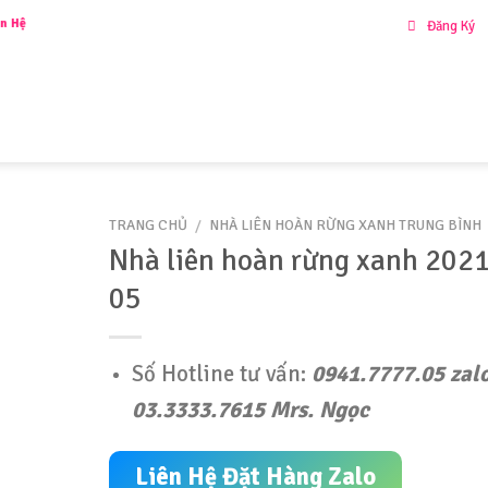
y để nhận
Ưu Đãi
đặc biệt!!
Đăng Ký
IỚI THIỆU
SẢN PHẨM
KHU VUI CHƠI LIÊN HOÀN
DỰ ÁN
TƯ VẤN
LI
TRANG CHỦ
/
NHÀ LIÊN HOÀN RỪNG XANH TRUNG BÌNH
Nhà liên hoàn rừng xanh 2021
05
Số Hotline tư vấn:
0941.7777.05 zal
03.3333.7615 Mrs. Ngọc
Liên Hệ Đặt Hàng Zalo