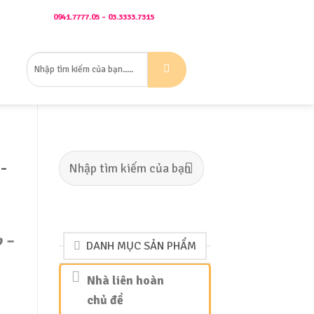
Gọi Ngay:
0941.7777.05 - 03.3333.7315
Mrs Ngọc
Tìm
ÊN HỆ
kiếm:
Tìm
-
kiếm:
o –
DANH MỤC SẢN PHẨM
Nhà liên hoàn
chủ đề