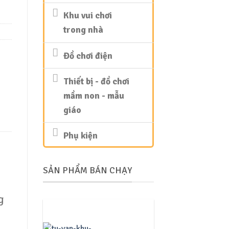
Khu vui chơi
trong nhà
Đồ chơi điện
Thiết bị - đồ chơi
mầm non - mẫu
giáo
Phụ kiện
SẢN PHẨM BÁN CHẠY
g