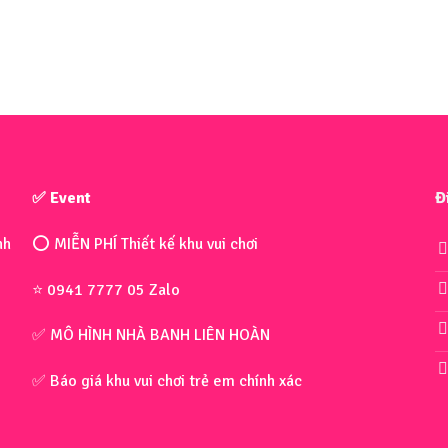
✅ Event
Đ
nh
⭕ MIỄN PHÍ Thiết kế khu vui chơi
⭐ 0941 7777 05 Zalo
✅ MÔ HÌNH NHÀ BANH LIÊN HOÀN
✅ Báo giá khu vui chơi trẻ em chính xác