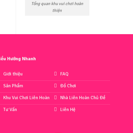
Tổng quan khu vui chơi hoàn
thiện
iều Hướng Nhanh
Giới thiệu
FAQ
Sản Phẩm
Đồ Chơi
Khu Vui Chơi Liên Hoàn
Nhà Liên Hoàn Chủ Đề
Tư Vấn
Liên Hệ