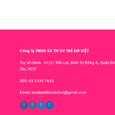
Công Ty TNHH SX TM DV TRẺ EM VIỆT
Trụ sở chính: 37/17 Bến Lội, Bình Trị Đông A, Quận Bì
Tân, HCM
SĐT: 03 3333 7615
Email: muabankhuvuichoi@gmail.com