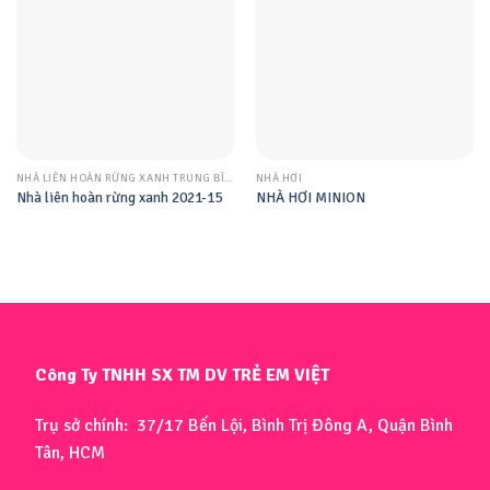
NHÀ LIÊN HOÀN RỪNG XANH TRUNG BÌNH
NHÀ HƠI
Nhà liên hoàn rừng xanh 2021-15
NHÀ HƠI MINION
Công Ty TNHH SX TM DV TRẺ EM VIỆT
Trụ sở chính: 37/17 Bến Lội, Bình Trị Đông A, Quận Bình
Tân, HCM