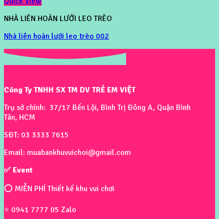
Quick View
NHÀ LIÊN HOÀN LƯỚI LEO TRÈO
Nhà liên hoàn lưới leo trèo 002
Công Ty TNHH SX TM DV TRẺ EM VIỆT
Trụ sở chính: 37/17 Bến Lội, Bình Trị Đông A, Quận Bình
Tân, HCM
SĐT: 03 3333 7615
Email: muabankhuvuichoi@gmail.com
✅ Event
⭕ MIỄN PHÍ Thiết kế khu vui chơi
⭐ 0941 7777 05 Zalo