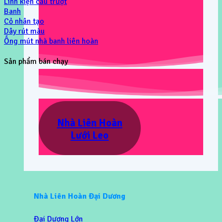
Linh kiện cầu trượt
Banh
Cỏ nhân tạo
Dây rút màu
Ống mút nhà banh liên hoàn
Sản phẩm bán chạy
Nhà Liên Hoàn
Lưới Leo
Nhà Liên Hoàn Đại Dương
Đại Dương Lớn