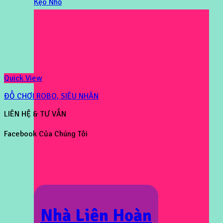
Kẹo Nhỏ
Quick View
ĐỒ CHƠI ROBO, SIÊU NHÂN
LIÊN HỆ & TƯ VẤN
Facebook Của Chúng Tôi
Nhà Liên Hoàn