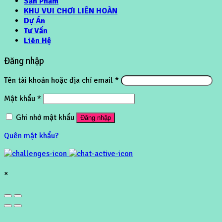
Sản Phẩm
KHU VUI CHƠI LIÊN HOÀN
Dự Án
Tư Vấn
Liên Hệ
Đăng nhập
Tên tài khoản hoặc địa chỉ email
*
Mật khẩu
*
Ghi nhớ mật khẩu
Đăng nhập
Quên mật khẩu?
×