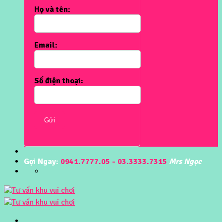
Họ và tên:
Email:
Số điện thoại:
Gửi
Gọi Ngay:
0941.7777.05 - 03.3333.7315
Mrs Ngọc