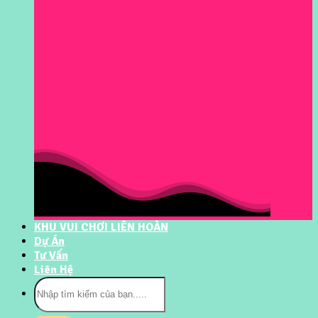
KHU VUI CHƠI LIÊN HOÀN
Dự Án
Tư Vấn
Liên Hệ
Tìm
kiếm: