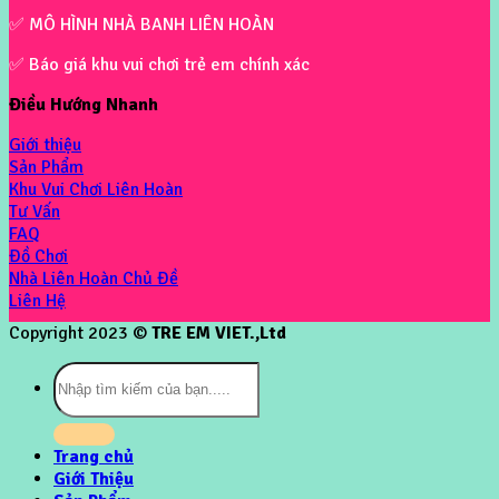
✅ MÔ HÌNH NHÀ BANH LIÊN HOÀN
✅ Báo giá khu vui chơi trẻ em chính xác
Điều Hướng Nhanh
Giới thiệu
Sản Phẩm
Khu Vui Chơi Liên Hoàn
Tư Vấn
FAQ
Đồ Chơi
Nhà Liên Hoàn Chủ Đề
Liên Hệ
Copyright 2023 ©
TRE EM VIET.,Ltd
Tìm
kiếm:
Trang chủ
Giới Thiệu