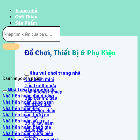
Trang chủ
Giới Thiệu
Sản Phẩm
Tìm
kiếm:
Đồ Chơi, Thiết Bị & Phụ Kiện
Khu vui chơi trong nhà
Danh mục sản phẩm
Nhà banh mini
Cầu trươt nhựa
Nhà liên hoàn chủ đề
Nhà hướng nghiệp
Nhà liên hoàn đại dương
Bập bênh 2 đầu
Nhà liên hoàn rừng xanh
Xe trượt dốc
Nhà liên hoàn kẹo
Ô tô chòi chân
Nhà liên hoàn lưới leo
Xe cút kít
Nhà liên hoàn vũ trụ
Bóng tay nắm
Nhà liên hoàn băng giá
Bóng lăn
Nhà liên hoàn cướp biển
Ca nô
Khu vui chơi trong nhà