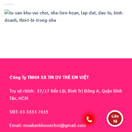
Công Ty TNHH SX TM DV TRẺ EM VIỆT
Trụ sở chính: 37/17 Bến Lội, Bình Trị Đông A, Quận Bình
Tân, HCM
SĐT: 03 3333 7615
Email: muabankhuvuichoi@gmail.com