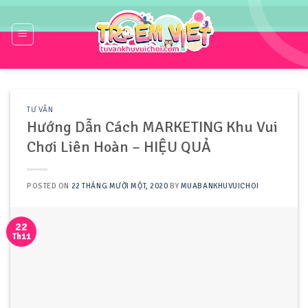
Skip
to
content
TƯ VẤN
Hướng Dẫn Cách MARKETING Khu Vui
Chơi Liên Hoàn – HIỆU QUẢ
POSTED ON
22 THÁNG MƯỜI MỘT, 2020
BY
MUABANKHUVUICHOI
22
Th11