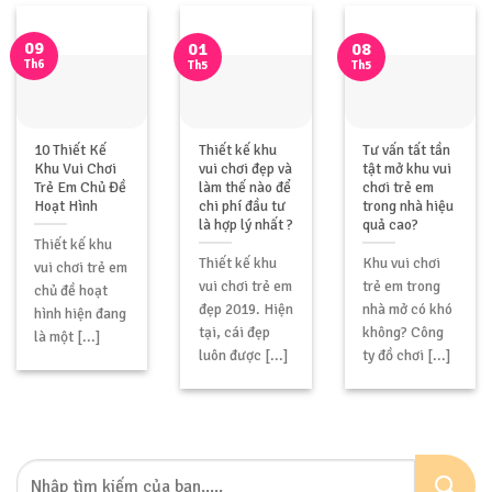
09
01
08
Th6
Th5
Th5
10 Thiết Kế
Thiết kế khu
Tư vấn tất tần
Khu Vui Chơi
vui chơi đẹp và
tật mở khu vui
Trẻ Em Chủ Đề
làm thế nào để
chơi trẻ em
Hoạt Hình
chi phí đầu tư
trong nhà hiệu
là hợp lý nhất ?
quả cao?
Thiết kế khu
Thiết kế khu
Khu vui chơi
vui chơi trẻ em
vui chơi trẻ em
trẻ em trong
chủ đề hoạt
đẹp 2019. Hiện
nhà mở có khó
hình hiện đang
tại, cái đẹp
không? Công
là một [...]
luôn được [...]
ty đồ chơi [...]