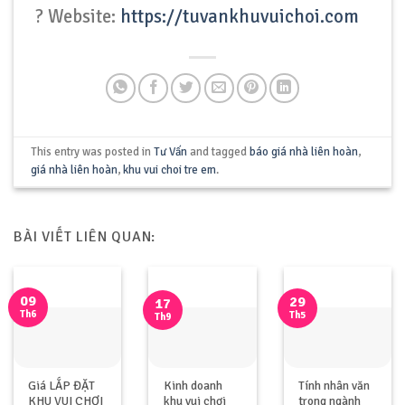
? Website:
https://tuvankhuvuichoi.com
This entry was posted in
Tư Vấn
and tagged
báo giá nhà liên hoàn
,
giá nhà liên hoàn
,
khu vui choi tre em
.
BÀI VIẾT LIÊN QUAN:
09
29
17
Th6
Th5
Th9
Giá LẮP ĐẶT
Kinh doanh
Tính nhân văn
KHU VUI CHƠI
khu vui chơi
trong ngành