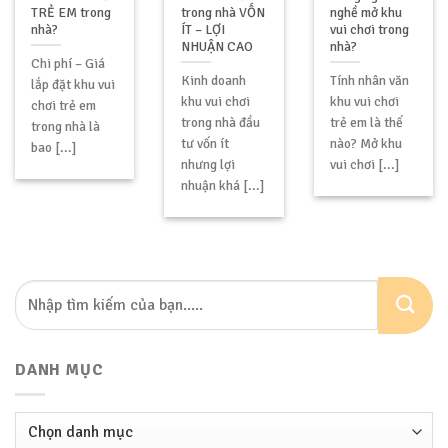
TRẺ EM trong
trong nhà VỐN
nghề mở khu
nhà?
ÍT – LỢI
vui chơi trong
NHUẬN CAO
nhà?
Chi phí – Giá
Kinh doanh
Tính nhân văn
lắp đặt khu vui
khu vui chơi
khu vui chơi
chơi trẻ em
trong nhà đầu
trẻ em là thế
trong nhà là
tư vốn ít
nào? Mở khu
bao [...]
nhưng lợi
vui chơi [...]
nhuận khá [...]
DANH MỤC
Danh
mục