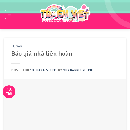
Skip
to
content
TƯ VẤN
Báo giá nhà liên hoàn
POSTED ON
18 THÁNG 5, 2019
BY
MUABANKHUVUICHOI
18
Th5