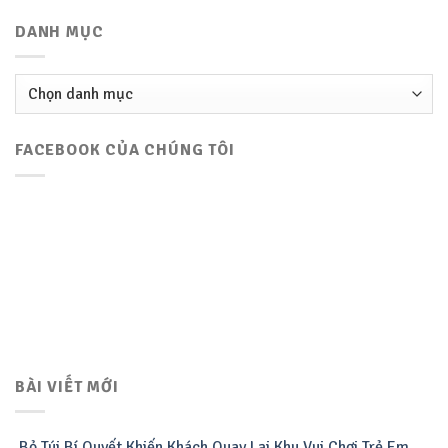
DANH MỤC
Danh
mục
FACEBOOK CỦA CHÚNG TÔI
BÀI VIẾT MỚI
Bỏ Túi Bí Quyết Khiến Khách Quay Lại Khu Vui Chơi Trẻ Em