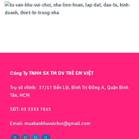
Công Ty TNHH SX TM DV TRẺ EM VIỆT
Trụ sở chính: 37/17 Bến Lội, Bình Trị Đông A, Quận Bình
Tân, HCM
SĐT: 03 3333 7615
Email: muabankhuvuichoi@gmail.com