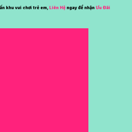
u vui chơi trẻ em,
Liên Hệ
ngay để nhận
Ưu Đãi
đặc biệt!!