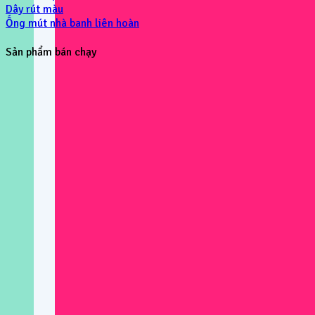
Dây rút màu
Ống mút nhà banh liên hoàn
Sản phẩm bán chạy