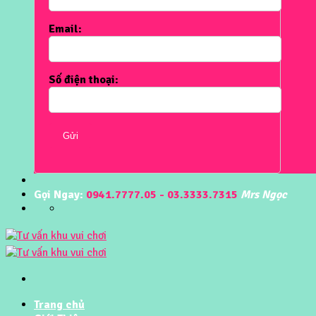
Email:
Số điện thoại:
Gửi
Gọi Ngay:
0941.7777.05 - 03.3333.7315
Mrs Ngọc
Trang chủ