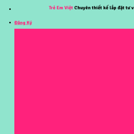
Skip
Trẻ Em Việt
Chuyên thiết kế lắp đặt tư vấn kh
to
content
Đăng Ký