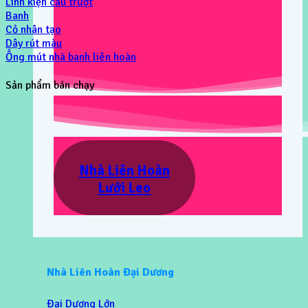
Linh kiện cầu trượt
Banh
Cỏ nhân tạo
Dây rút màu
Ống mút nhà banh liên hoàn
Sản phẩm bán chạy
Nhà Liên Hoàn
Lưới Leo
Nhà Liên Hoàn Đại Dương
Đại Dương Lớn