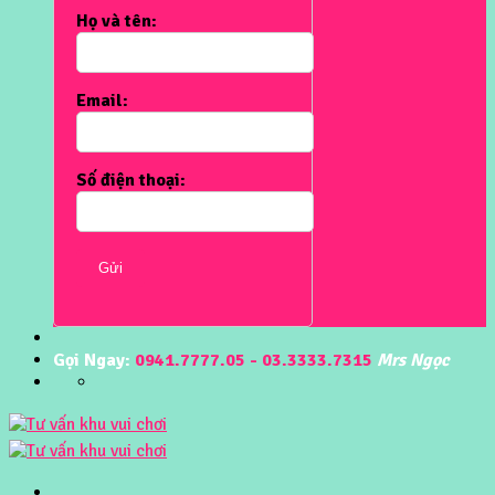
Họ và tên:
Email:
Số điện thoại:
Gửi
Gọi Ngay:
0941.7777.05 - 03.3333.7315
Mrs Ngọc