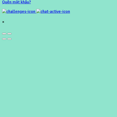
Quên mật khẩu?
×