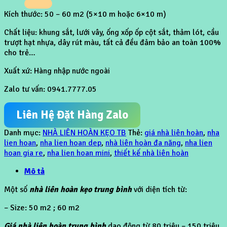
Kích thước: 50 – 60 m2 (5×10 m hoặc 6×10 m)
Chất liệu: khung sắt, lưới vây, ống xốp ốp cột sắt, thảm lót, cầu
trượt hạt nhựa, dây rút màu, tất cả đều đảm bảo an toàn 100%
cho trẻ…
Xuất xứ: Hàng nhập nước ngoài
Zalo tư vấn: 0941.7777.05
Liên Hệ Đặt Hàng Zalo
Danh mục:
NHÀ LIÊN HOÀN KẸO TB
Thẻ:
giá nhà liên hoàn
,
nha
lien hoan
,
nha lien hoan dep
,
nhà liên hoàn đa năng
,
nha lien
hoan gia re
,
nha lien hoan mini
,
thiết kế nhà liên hoàn
Mô tả
Một số
nhà liên hoàn kẹo trung bình
với diện tích từ:
– Size: 50 m2 ; 60 m2
Giá nhà liên hoàn trung bình
dao động từ 80 triệu – 150 triệu