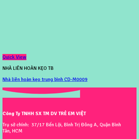
Quick View
NHÀ LIÊN HOÀN KẸO TB
Nhà liên hoàn kẹo trung bình CD-M0009
Công Ty TNHH SX TM DV TRẺ EM VIỆT
Trụ sở chính: 37/17 Bến Lội, Bình Trị Đông A, Quận Bình
Tân, HCM