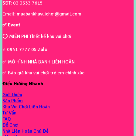
SĐT: 03 3333 7615
Email: muabankhuvuichoi@gmail.com
✅ Event
⭕ MIỄN PHÍ Thiết kế khu vui chơi
⭐ 0941 7777 05 Zalo
✅ MÔ HÌNH NHÀ BANH LIÊN HOÀN
✅ Báo giá khu vui chơi trẻ em chính xác
Điều Hướng Nhanh
Giới thiệu
Sản Phẩm
Khu Vui Chơi Liên Hoàn
Tư Vấn
FAQ
Đồ Chơi
Nhà Liên Hoàn Chủ Đề