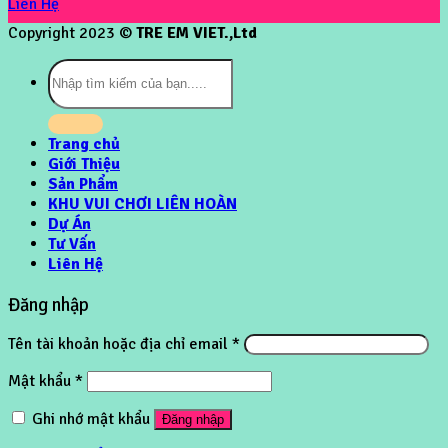
Liên Hệ
Copyright 2023 ©
TRE EM VIET.,Ltd
Tìm
kiếm:
Trang chủ
Giới Thiệu
Sản Phẩm
KHU VUI CHƠI LIÊN HOÀN
Dự Án
Tư Vấn
Liên Hệ
Đăng nhập
Tên tài khoản hoặc địa chỉ email
*
Mật khẩu
*
Ghi nhớ mật khẩu
Đăng nhập