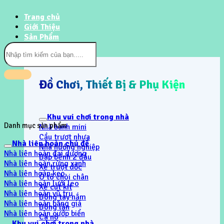
Trang chủ
Giới Thiệu
Sản Phẩm
Tìm
kiếm:
Đồ Chơi, Thiết Bị & Phụ Kiện
Khu vui chơi trong nhà
Danh mục sản phẩm
Nhà banh mini
Cầu trươt nhựa
Nhà liên hoàn chủ đề
Nhà hướng nghiệp
Nhà liên hoàn đại dương
Bập bênh 2 đầu
Nhà liên hoàn rừng xanh
Xe trượt dốc
Nhà liên hoàn kẹo
Ô tô chòi chân
Nhà liên hoàn lưới leo
Xe cút kít
Nhà liên hoàn vũ trụ
Bóng tay nắm
Nhà liên hoàn băng giá
Bóng lăn
Nhà liên hoàn cướp biển
Ca nô
Khu vui chơi trong nhà