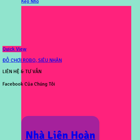
Kẹo Nhỏ
Quick View
ĐỒ CHƠI ROBO, SIÊU NHÂN
LIÊN HỆ & TƯ VẤN
Facebook Của Chúng Tôi
Nhà Liên Hoàn