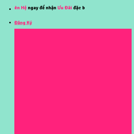
Skip
n Hệ
ngay để nhận
Ưu Đãi
đặc biệt!!
to
content
Đăng Ký