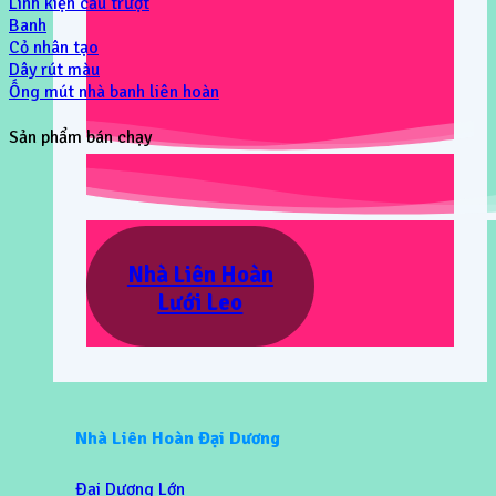
Linh kiện cầu trượt
Banh
Cỏ nhân tạo
Dây rút màu
Ống mút nhà banh liên hoàn
Sản phẩm bán chạy
Nhà Liên Hoàn
Lưới Leo
Nhà Liên Hoàn Đại Dương
Đại Dương Lớn