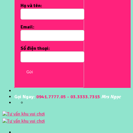
Họ và tên:
Email:
Số điện thoại:
Gửi
Gọi Ngay:
0941.7777.05 - 03.3333.7315
Mrs Ngọc