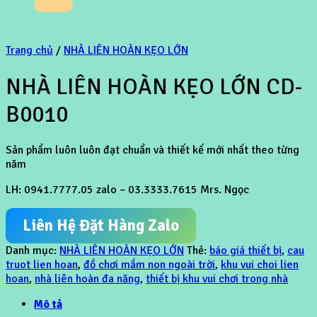
Trang chủ
/
NHÀ LIÊN HOÀN KẸO LỚN
NHÀ LIÊN HOÀN KẸO LỚN CD-
B0010
Sản phẩm luôn luôn đạt chuẩn và thiết kế mới nhất theo từng
năm
LH: 0941.7777.05 zalo – 03.3333.7615 Mrs. Ngọc
Liên Hệ Đặt Hàng Zalo
Danh mục:
NHÀ LIÊN HOÀN KẸO LỚN
Thẻ:
báo giá thiết bị
,
cau
truot lien hoan
,
đồ chơi mầm non ngoài trời
,
khu vui choi lien
hoan
,
nhà liên hoàn đa năng
,
thiết bị khu vui chơi trong nhà
Mô tả