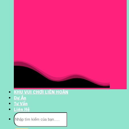
KHU VUI CHƠI LIÊN HOÀN
Dự Án
Tư Vấn
Liên Hệ
Tìm
kiếm: