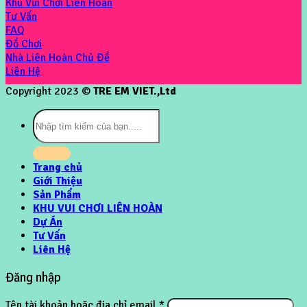
Khu Vui Chơi Liên Hoàn
Tư Vấn
FAQ
Đồ Chơi
Nhà Liên Hoàn Chủ Đề
Liên Hệ
Copyright 2023 ©
TRE EM VIET.,Ltd
Tìm
kiếm:
Trang chủ
Giới Thiệu
Sản Phẩm
KHU VUI CHƠI LIÊN HOÀN
Dự Án
Tư Vấn
Liên Hệ
Đăng nhập
Tên tài khoản hoặc địa chỉ email
*