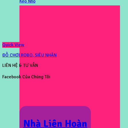
Kẹo Nhỏ
Quick View
ĐỒ CHƠI ROBO, SIÊU NHÂN
LIÊN HỆ & TƯ VẤN
Facebook Của Chúng Tôi
Nhà Liên Hoàn