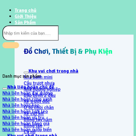
Trang chủ
Giới Thiệu
Sản Phẩm
Tìm
kiếm:
Đồ Chơi, Thiết Bị & Phụ Kiện
Khu vui chơi trong nhà
Danh mục sản phẩm
Nhà banh mini
Cầu trươt nhựa
Nhà liên hoàn chủ đề
Nhà hướng nghiệp
Nhà liên hoàn đại dương
Bập bênh 2 đầu
Nhà liên hoàn rừng xanh
Xe trượt dốc
Nhà liên hoàn kẹo
Ô tô chòi chân
Nhà liên hoàn lưới leo
Xe cút kít
Nhà liên hoàn vũ trụ
Bóng tay nắm
Nhà liên hoàn băng giá
Bóng lăn
Nhà liên hoàn cướp biển
Ca nô
Khu vui chơi trong nhà