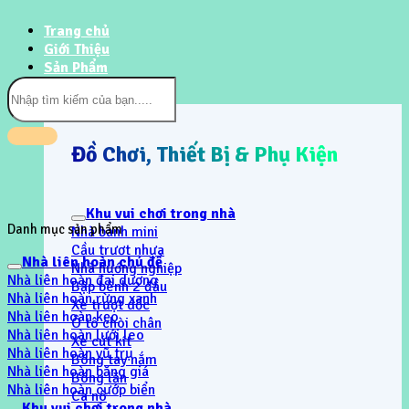
Trang chủ
Giới Thiệu
Sản Phẩm
Tìm
kiếm:
Đồ Chơi, Thiết Bị & Phụ Kiện
Khu vui chơi trong nhà
Danh mục sản phẩm
Nhà banh mini
Cầu trươt nhựa
Nhà liên hoàn chủ đề
Nhà hướng nghiệp
Nhà liên hoàn đại dương
Bập bênh 2 đầu
Nhà liên hoàn rừng xanh
Xe trượt dốc
Nhà liên hoàn kẹo
Ô tô chòi chân
Nhà liên hoàn lưới leo
Xe cút kít
Nhà liên hoàn vũ trụ
Bóng tay nắm
Nhà liên hoàn băng giá
Bóng lăn
Nhà liên hoàn cướp biển
Ca nô
Khu vui chơi trong nhà