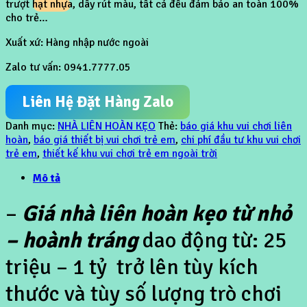
trượt hạt nhựa, dây rút màu, tất cả đều đảm bảo an toàn 100%
cho trẻ…
Xuất xứ: Hàng nhập nước ngoài
Zalo tư vấn: 0941.7777.05
Liên Hệ Đặt Hàng Zalo
Danh mục:
NHÀ LIÊN HOÀN KẸO
Thẻ:
báo giá khu vui chơi liên
hoàn
,
báo giá thiết bị vui chơi trẻ em
,
chi phí đầu tư khu vui chơi
trẻ em
,
thiết kế khu vui chơi trẻ em ngoài trời
Mô tả
–
Giá nhà liên hoàn kẹo từ nhỏ
– hoành tráng
dao động từ: 25
triệu – 1 tỷ trở lên tùy kích
thước và tùy số lượng trò chơi