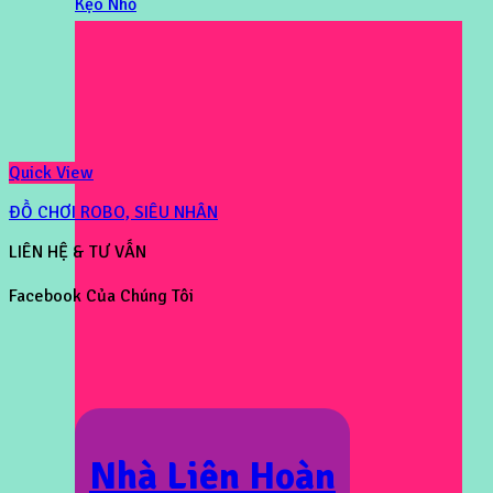
Kẹo Nhỏ
Quick View
ĐỒ CHƠI ROBO, SIÊU NHÂN
LIÊN HỆ & TƯ VẤN
Facebook Của Chúng Tôi
Nhà Liên Hoàn