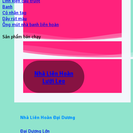
Linh kiện cầu trượt
Banh
Cỏ nhân tạo
Dây rút màu
Ống mút nhà banh liên hoàn
Sản phẩm bán chạy
Nhà Liên Hoàn
Lưới Leo
Nhà Liên Hoàn Đại Dương
Đại Dương Lớn