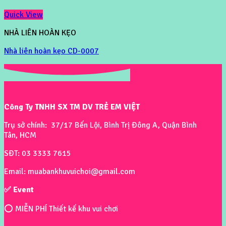
Quick View
NHÀ LIÊN HOÀN KẸO
Nhà liên hoàn kẹo CD-0007
Công Ty TNHH SX TM DV TRẺ EM VIỆT
Trụ sở chính: 37/17 Bến Lội, Bình Trị Đông A, Quận Bình
Tân, HCM
SĐT: 03 3333 7615
Email: muabankhuvuichoi@gmail.com
✅ Event
⭕ MIỄN PHÍ Thiết kế khu vui chơi