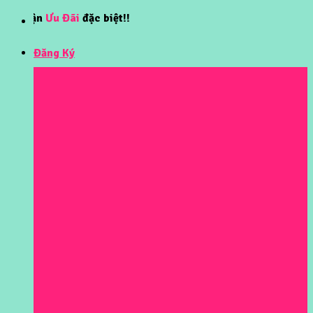
Skip
Ưu Đãi
đặc biệt!!
to
content
Đăng Ký