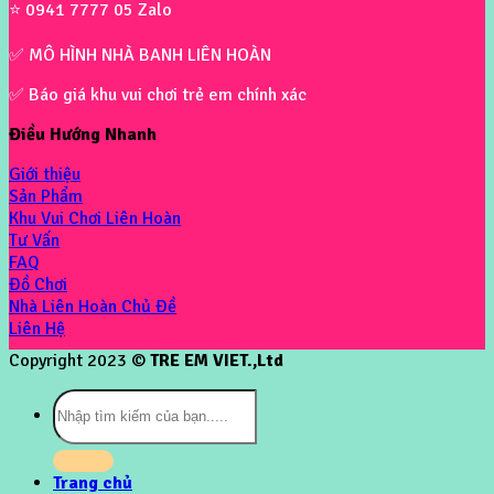
⭐ 0941 7777 05 Zalo
✅ MÔ HÌNH NHÀ BANH LIÊN HOÀN
✅ Báo giá khu vui chơi trẻ em chính xác
Điều Hướng Nhanh
Giới thiệu
Sản Phẩm
Khu Vui Chơi Liên Hoàn
Tư Vấn
FAQ
Đồ Chơi
Nhà Liên Hoàn Chủ Đề
Liên Hệ
Copyright 2023 ©
TRE EM VIET.,Ltd
Tìm
kiếm:
Trang chủ