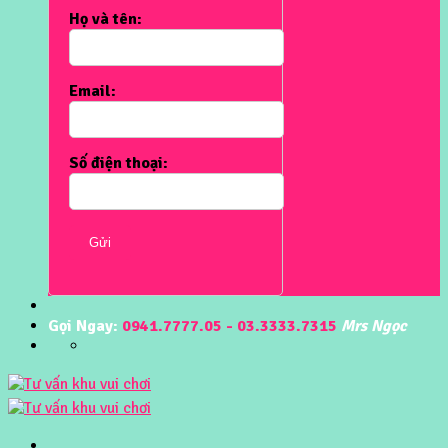
Họ và tên:
Email:
Số điện thoại:
Gửi
Gọi Ngay:
0941.7777.05 - 03.3333.7315
Mrs Ngọc