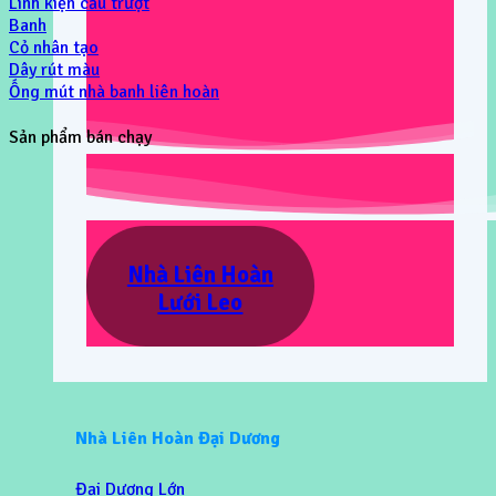
Linh kiện cầu trượt
Banh
Cỏ nhân tạo
Dây rút màu
Ống mút nhà banh liên hoàn
Sản phẩm bán chạy
Nhà Liên Hoàn
Lưới Leo
Nhà Liên Hoàn Đại Dương
Đại Dương Lớn