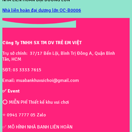
Nhà liên hoàn đại dương lớn OC-B0006
Công Ty TNHH SX TM DV TRẺ EM VIỆT
Trụ sở chính: 37/17 Bến Lội, Bình Trị Đông A, Quận Bình
Tân, HCM
SĐT: 03 3333 7615
Email: muabankhuvuichoi@gmail.com
✅ Event
⭕ MIỄN PHÍ Thiết kế khu vui chơi
⭐ 0941 7777 05 Zalo
✅ MÔ HÌNH NHÀ BANH LIÊN HOÀN