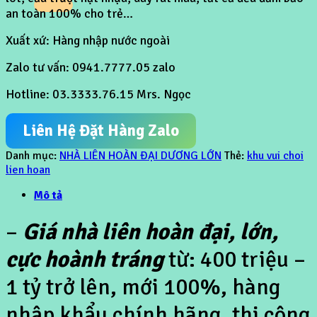
an toàn 100% cho trẻ…
Xuất xứ: Hàng nhập nước ngoài
Zalo tư vấn: 0941.7777.05 zalo
Hotline: 03.3333.76.15 Mrs. Ngọc
Liên Hệ Đặt Hàng Zalo
Danh mục:
NHÀ LIÊN HOÀN ĐẠI DƯƠNG LỚN
Thẻ:
khu vui choi
lien hoan
Mô tả
–
Giá nhà liên hoàn đại, lớn,
cực hoành tráng
từ: 400 triệu –
1 tỷ trở lên, mới 100%, hàng
nhập khẩu chính hãng, thi công