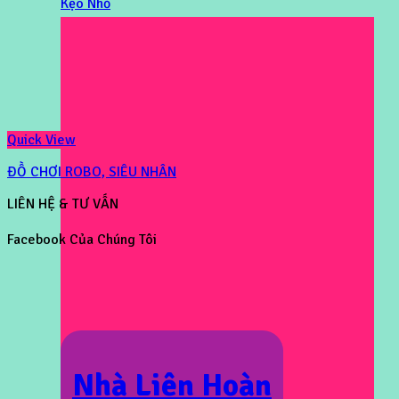
Kẹo Nhỏ
Quick View
ĐỒ CHƠI ROBO, SIÊU NHÂN
LIÊN HỆ & TƯ VẤN
Facebook Của Chúng Tôi
Nhà Liên Hoàn