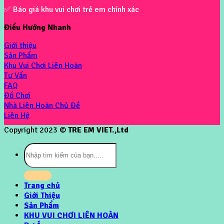
✅ Báo giá khu vui chơi trẻ em chính xác
Điều Hướng Nhanh
Giới thiệu
Sản Phẩm
Khu Vui Chơi Liên Hoàn
Tư Vấn
FAQ
Đồ Chơi
Nhà Liên Hoàn Chủ Đề
Liên Hệ
Copyright 2023 ©
TRE EM VIET.,Ltd
Tìm
kiếm:
Trang chủ
Giới Thiệu
Sản Phẩm
KHU VUI CHƠI LIÊN HOÀN