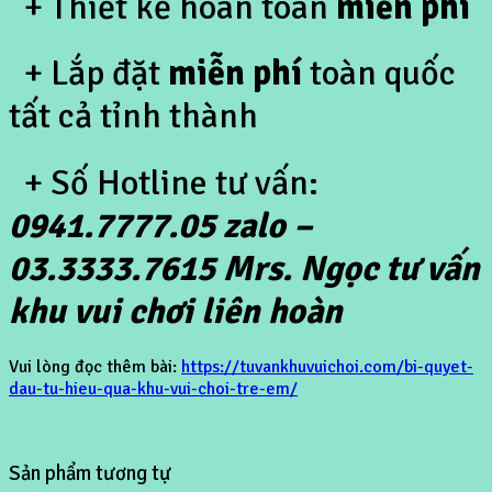
+ Thiết kế hoàn toàn
miễn phí
+ Lắp đặt
miễn phí
toàn quốc
tất cả tỉnh thành
+ Số Hotline tư vấn:
0941.7777.05 zalo –
03.3333.7615 Mrs. Ngọc tư vấn
khu vui chơi liên hoàn
Vui lòng đọc thêm bài:
https://tuvankhuvuichoi.com/bi-quyet-
dau-tu-hieu-qua-khu-vui-choi-tre-em/
Sản phẩm tương tự