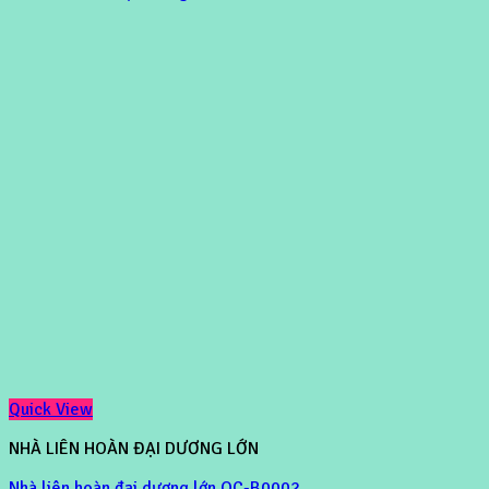
Quick View
NHÀ LIÊN HOÀN ĐẠI DƯƠNG LỚN
Nhà liên hoàn đại dương lớn OC-B0002