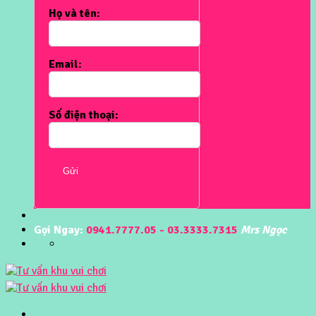
Họ và tên:
Email:
Số điện thoại:
Gửi
Gọi Ngay:
0941.7777.05 - 03.3333.7315
Mrs Ngọc