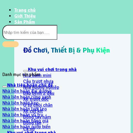
Trang chủ
Giới Thiệu
Sản Phẩm
Tìm
kiếm:
Đồ Chơi, Thiết Bị & Phụ Kiện
Khu vui chơi trong nhà
Danh mục sản phẩm
Nhà banh mini
Cầu trươt nhựa
Nhà liên hoàn chủ đề
Nhà hướng nghiệp
Nhà liên hoàn đại dương
Bập bênh 2 đầu
Nhà liên hoàn rừng xanh
Xe trượt dốc
Nhà liên hoàn kẹo
Ô tô chòi chân
Nhà liên hoàn lưới leo
Xe cút kít
Nhà liên hoàn vũ trụ
Bóng tay nắm
Nhà liên hoàn băng giá
Bóng lăn
Nhà liên hoàn cướp biển
Ca nô
Khu vui chơi trong nhà