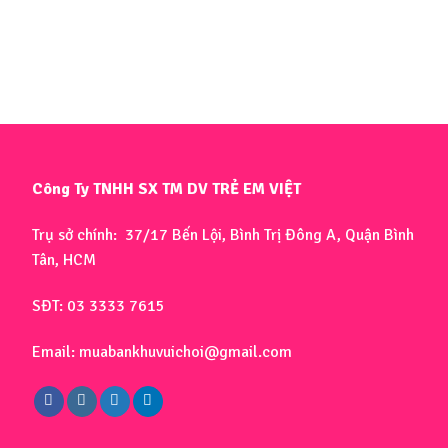
Công Ty TNHH SX TM DV TRẺ EM VIỆT
Trụ sở chính: 37/17 Bến Lội, Bình Trị Đông A, Quận Bình
Tân, HCM
SĐT: 03 3333 7615
Email: muabankhuvuichoi@gmail.com