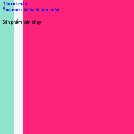
Dây rút màu
Ống mút nhà banh liên hoàn
Sản phẩm bán chạy