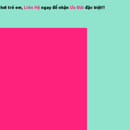
 em,
Liên Hệ
ngay để nhận
Ưu Đãi
đặc biệt!!