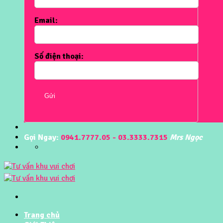
Email:
Số điện thoại:
Gửi
Gọi Ngay:
0941.7777.05 - 03.3333.7315
Mrs Ngọc
Trang chủ