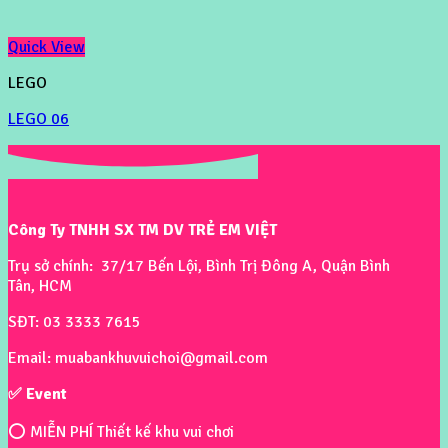
Quick View
LEGO
LEGO 06
Công Ty TNHH SX TM DV TRẺ EM VIỆT
Trụ sở chính: 37/17 Bến Lội, Bình Trị Đông A, Quận Bình
Tân, HCM
SĐT: 03 3333 7615
Email: muabankhuvuichoi@gmail.com
✅ Event
⭕ MIỄN PHÍ Thiết kế khu vui chơi