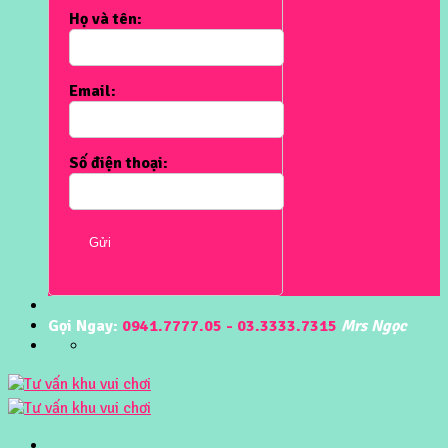
Họ và tên:
Email:
Số điện thoại:
Gửi
Gọi Ngay:
0941.7777.05 - 03.3333.7315
Mrs Ngọc