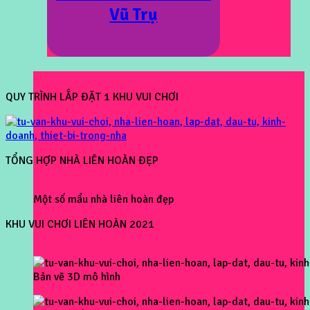
Vũ Trụ
QUY TRÌNH LẮP ĐẶT 1 KHU VUI CHƠI
TỔNG HỢP NHÀ LIÊN HOÀN ĐẸP
Một số mẩu nhà liên hoàn đẹp
KHU VUI CHƠI LIÊN HOÀN 2021
Bản vẽ 3D mô hình