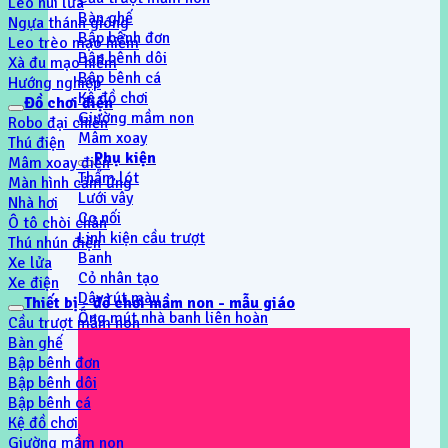
Leo núi lửa
Bàn ghế
Ngựa thánh gióng
Bập bênh đơn
Leo trèo mạo hiểm
Bập bênh dôi
Xà đu mạo hiểm
Bập bênh cá
Hướng nghiệp
Kệ đồ chơi
Đồ chơi điện
Giường mầm non
Robo đại chiến
Mâm xoay
Thú điện
Phụ kiện
Mâm xoay điện
Thẩm lót
Màn hình cảm ứng
Lưới vây
Nhà hơi
Co nối
Ô tô chòi chân
Linh kiện cầu trượt
Thú nhún điện
Banh
Xe lửa
Cỏ nhân tạo
Xe điện
Dây rút màu
Thiết bị - đồ chơi mầm non - mẫu giáo
Ống mút nhà banh liên hoàn
Cầu trượt mầm non
Bàn ghế
Bập bênh đơn
Bập bênh dôi
Bập bênh cá
Kệ đồ chơi
Giường mầm non