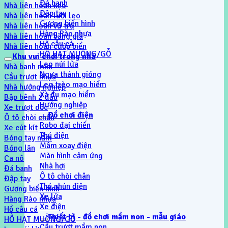
Đá banh
Nhà liên hoàn kẹo
Đập tay
Nhà liên hoàn lưới leo
Gương biến hình
Nhà liên hoàn vũ trụ
Hàng Rào nhựa
Nhà liên hoàn băng giá
Hồ câu cá
Nhà liên hoàn cướp biển
HỒ HẠT MUỒNG/GỖ
Khu vui chơi trong nhà
Leo núi lửa
Nhà banh mini
Ngựa thánh gióng
Cầu trươt nhựa
Leo trèo mạo hiểm
Nhà hướng nghiệp
Xà đu mạo hiểm
Bập bênh 2 đầu
Hướng nghiệp
Xe trượt dốc
Đồ chơi điện
Ô tô chòi chân
Robo đại chiến
Xe cút kít
Thú điện
Bóng tay nắm
Mâm xoay điện
Bóng lăn
Màn hình cảm ứng
Ca nô
Nhà hơi
Đá banh
Ô tô chòi chân
Đập tay
Thú nhún điện
Gương biến hình
Xe lửa
Hàng Rào nhựa
Xe điện
Hồ câu cá
Thiết bị - đồ chơi mầm non - mẫu giáo
HỒ HẠT MUỒNG/GỖ
Cầu trượt mầm non