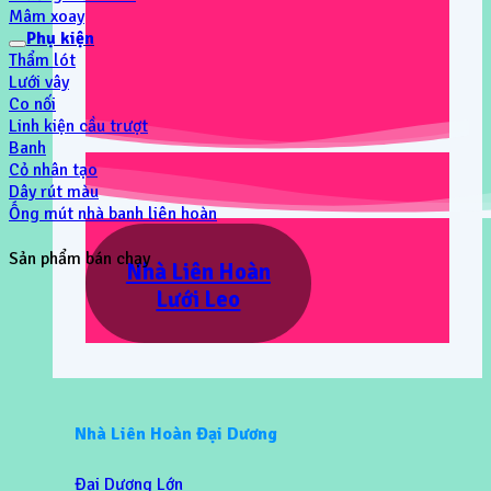
Mâm xoay
Phụ kiện
Thẩm lót
Lưới vây
Co nối
Linh kiện cầu trượt
Banh
Cỏ nhân tạo
Dây rút màu
Ống mút nhà banh liên hoàn
Sản phẩm bán chạy
Nhà Liên Hoàn
Lưới Leo
Nhà Liên Hoàn Đại Dương
Đại Dương Lớn