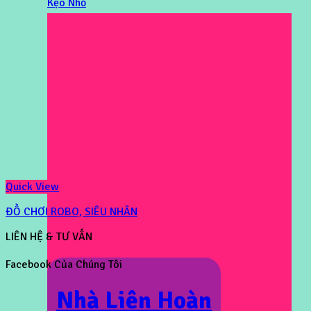
Kẹo Nhỏ
Quick View
ĐỒ CHƠI ROBO, SIÊU NHÂN
LIÊN HỆ & TƯ VẤN
Facebook Của Chúng Tôi
Nhà Liên Hoàn