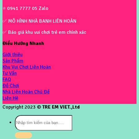
⭐ 0941 7777 05 Zalo
✅ MÔ HÌNH NHÀ BANH LIÊN HOÀN
✅ Báo giá khu vui chơi trẻ em chính xác
Điều Hướng Nhanh
Giới thiệu
Sản Phẩm
Khu Vui Chơi Liên Hoàn
Tư Vấn
FAQ
Đồ Chơi
Nhà Liên Hoàn Chủ Đề
Liên Hệ
Copyright 2023 ©
TRE EM VIET.,Ltd
Tìm
kiếm: