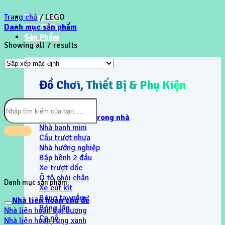
Trang chủ
Trang chủ
/
LEGO
Danh mục sản phẩm
Giới Thiệu
Sản Phẩm
Showing all 7 results
Đồ Chơi, Thiết Bị & Phụ Kiện
Tìm
kiếm:
Khu vui chơi trong nhà
Nhà banh mini
Cầu trươt nhựa
Nhà hướng nghiệp
Bập bênh 2 đầu
Xe trượt dốc
Ô tô chòi chân
Danh mục sản phẩm
Xe cút kít
Bóng tay nắm
Nhà liên hoàn chủ đề
Bóng lăn
Nhà liên hoàn đại dương
Ca nô
Nhà liên hoàn rừng xanh