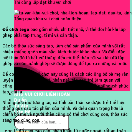
Thi công lắp đặt khu vui chơi
Tổng quan khu vui chơi hoàn thiện
Đồ chơi lego
bao gồm nhiều chi tiết nhỏ, vì thế đòi hỏi khi lắp
ghép phải tập trung, tỉ mỉ và cẩn thận.
Các bé thỏa sức sáng tạo, làm chủ sản phẩm của mình với rất
nhiều miếng ghép màu sắc, kích thước khác nhau. Và điều đặc
biệt hơn đó là bất cứ thứ gì đều có thể tháo rời sau khi đã lắp
ghép và các mảnh ghép sẽ được dùng để tạo ra những cái mới.
Để con sử dụng đồ chơi này cũng là cách các ông bố bà mẹ rèn
luyện cho trẻ sự kiên trì, nhẫn nại, tập cho trẻ làm quen với
công nghệ, cũng như thích thú với việc đam mê những cái phức
tạp, cái lạ.
KHU VUI CHƠI LIÊN HOÀN
Dự Án
Những ước mơ tương lai, cá tính bản thân sẽ được trẻ thể hiện
Tư Vấn
thông qua các tác phẩm của mình. Và điều quan trọng hơn là
Liên Hệ
chính bố mẹ và người thân cũng có thể chơi cùng con, thỏa sức
Tìm
sáng tạo cùng con.
kiếm:
Lego là đồ chơi cao cấp, nhập khẩu từ nước ngoài, rất an toàn