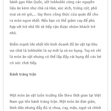
bánh gạo Hàn Quốc, sốt tokbokki cùng các nguyên
liệu ăn kèm như chả cá Hàn, xúc xích, trứng cút, phô
mai và mì gói,… tùy theo công thức của quán để cho
ra món ngon nhất. Nếu bạn có thể giảm cay để phù
hợp với trẻ nhỏ thì sẽ tiếp cận được nhóm khách trẻ
nhỏ.
Điểm mạnh lớn nhất khi kinh doanh đồ ăn vặt tại khu
vui chơi là tokbokki là sự mới lạ và no bụng. Tuy nó chỉ
là món ăn vặt nhưng có thể lấp đầy cái bụng để các bé
có sức chơi tiếp.
Bánh tráng trộn
Một món ăn vặt luôn trường tồn theo thời gian tại Việt
Nam gọi tên bánh tráng trộn. Một món ăn đơn giản,
bình dân nhưng đầy đủ vị chua, cay, mặn, ngọt và chính