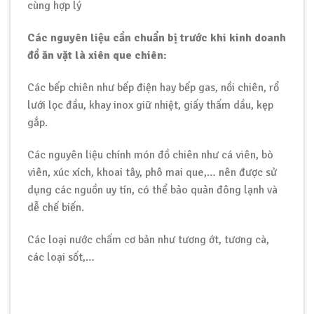
cùng hợp lý
Các nguyên liệu cần chuẩn bị trước khi kinh doanh
đồ ăn vặt là xiên que chiên:
Các bếp chiên như bếp điện hay bếp gas, nồi chiên, rổ
lưới lọc đầu, khay inox giữ nhiệt, giấy thấm dầu, kẹp
gắp.
Các nguyên liệu chính món đồ chiên như cá viên, bò
viên, xúc xích, khoai tây, phô mai que,… nên được sử
dụng các nguồn uy tín, có thể bảo quản đông lạnh và
dễ chế biến.
Các loại nước chấm cơ bản như tương ớt, tương cà,
các loại sốt,…