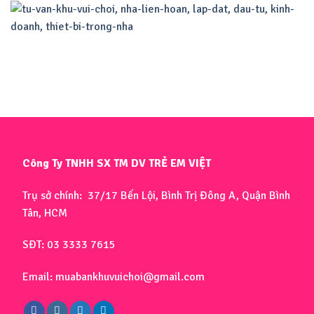
Công Ty TNHH SX TM DV TRẺ EM VIỆT
Trụ sở chính: 37/17 Bến Lội, Bình Trị Đông A, Quận Bình
Tân, HCM
SĐT: 03 3333 7615
Email: muabankhuvuichoi@gmail.com