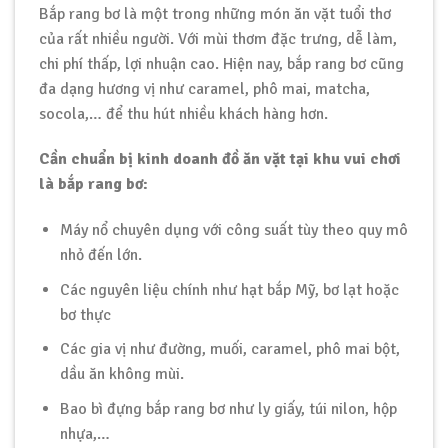
Bắp rang bơ là một trong những món ăn vặt tuổi thơ
của rất nhiều người. Với mùi thơm đặc trưng, dễ làm,
chi phí thấp, lợi nhuận cao. Hiện nay, bắp rang bơ cũng
đa dạng hương vị như caramel, phô mai, matcha,
socola,… để thu hút nhiều khách hàng hơn.
Cần chuẩn bị kinh doanh đồ ăn vặt tại khu vui chơi
là bắp rang bơ:
Máy nổ chuyên dụng với công suất tùy theo quy mô
nhỏ đến lớn.
Các nguyên liệu chính như hạt bắp Mỹ, bơ lạt hoặc
bơ thực
Các gia vị như đường, muối, caramel, phô mai bột,
dầu ăn không mùi.
Bao bì đựng bắp rang bơ như ly giấy, túi nilon, hộp
nhựa,…