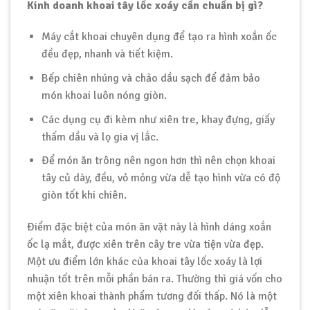
Kinh doanh khoai tây lốc xoáy cần chuẩn bị gì?
Máy cắt khoai chuyên dụng để tạo ra hình xoắn ốc
đều đẹp, nhanh và tiết kiệm.
Bếp chiên nhúng và chảo dầu sạch để đảm bảo
món khoai luôn nóng giòn.
Các dụng cụ đi kèm như xiên tre, khay đựng, giấy
thấm dầu và lọ gia vị lắc.
Để món ăn trông nên ngon hơn thì nên chọn khoai
tây củ dày, đều, vỏ mỏng vừa dễ tạo hình vừa có độ
giòn tốt khi chiên.
Điểm đặc biệt của món ăn vặt này là hình dáng xoắn
ốc lạ mắt, được xiên trên cây tre vừa tiện vừa đẹp.
Một ưu điểm lớn khác của khoai tây lốc xoáy là lợi
nhuận tốt trên mỗi phần bán ra. Thường thì giá vốn cho
một xiên khoai thành phẩm tương đối thấp. Nó là một