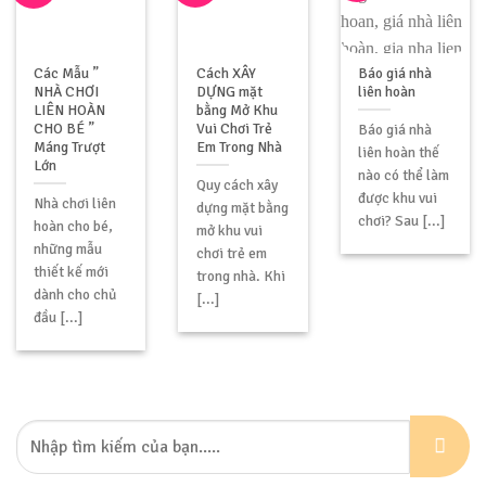
Các Mẫu ”
Cách XÂY
Báo giá nhà
NHÀ CHƠI
DỰNG mặt
liên hoàn
LIÊN HOÀN
bằng Mở Khu
CHO BÉ ”
Vui Chơi Trẻ
Báo giá nhà
Máng Trượt
Em Trong Nhà
liên hoàn thế
Lớn
nào có thể làm
Quy cách xây
được khu vui
Nhà chơi liên
dựng mặt bằng
chơi? Sau [...]
hoàn cho bé,
mở khu vui
những mẫu
chơi trẻ em
thiết kế mới
trong nhà. Khi
dành cho chủ
[...]
đầu [...]