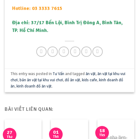
Hotline: 03 3333 7615
Địa chỉ: 37/17 Bến Lội, Bình Trị Đông A, Bình Tân,
TP. Hồ Chí Minh.
This entry was posted in
Tư Vấn
and tagged
ăn vặt
,
ăn vặt tại khu vui
chơi
,
bán ăn vặt tại khu vui chơi
,
đồ ăn vặt
,
kids cafe
,
kinh doanh đồ
ăn
,
kinh doanh đồ ăn vặt
.
BÀI VIẾT LIÊN QUAN:
18
01
27
Th5
Th5
Th2