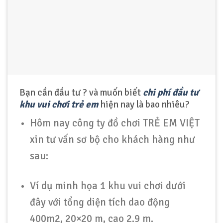
Bạn cần đầu tư ? và muốn biết
chi phí đầu tư
khu vui chơi trẻ em
hiện nay là bao nhiêu?
Hôm nay công ty đồ chơi TRẺ EM VIỆT
xin tư vấn sơ bộ cho khách hàng như
sau:
Ví dụ minh họa 1 khu vui chơi dưới
đây với tổng diện tích dao động
400m2, 20×20 m, cao 2.9 m.