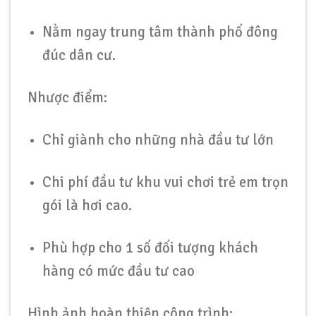
Nằm ngay trung tâm thành phố đông
đúc dân cư.
Nhược điểm:
Chỉ giành cho những nhà đầu tư lớn
Chi phí đầu tư khu vui chơi trẻ em trọn
gói là hơi cao.
Phù hợp cho 1 số đối tượng khách
hàng có mức đầu tư cao
Hình ảnh hoàn thiện công trình: