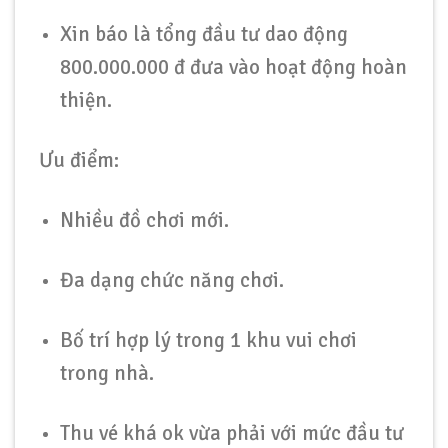
Xin báo là tổng đầu tư dao động
800.000.000 đ đưa vào hoạt động hoàn
thiện.
Ưu điểm:
Nhiều đồ chơi mới.
Đa dạng chức năng chơi.
Bố trí hợp lý trong 1 khu vui chơi
trong nhà.
Thu vé khá ok vừa phải với mức đầu tư