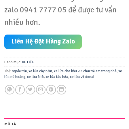
zalo 0941 7777 05 để được tư vấn
nhiều hơn.
Liên Hệ Đặt Hàng Zalo
Danh mục:
XE LỬA
Thẻ:
ngoài trời
,
xe lửa cây nấm
,
xe lửa cho khu vui chơi trẻ em trong nhà
,
xe
lửa nữ hoàng
,
xe lửa ô tô
,
xe lửa tàu hỏa
,
xe lửa vịt donal
MÔ TẢ