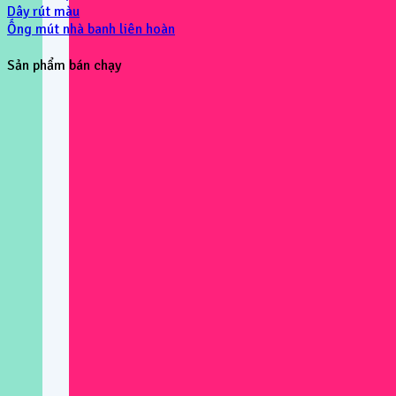
Dây rút màu
Ống mút nhà banh liên hoàn
Sản phẩm bán chạy