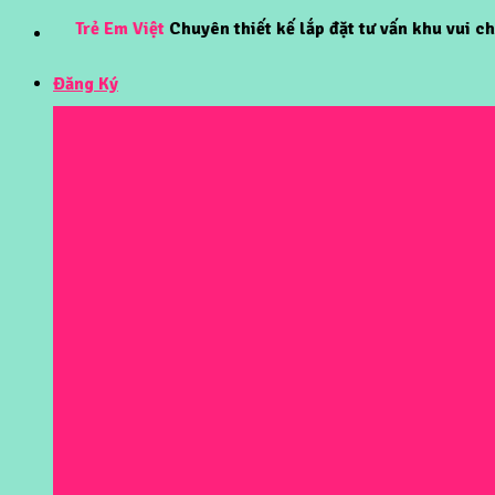
Skip
Trẻ Em Việt
Chuyên thiết kế lắp đặt tư vấn khu vui chơi trẻ e
to
content
Đăng Ký