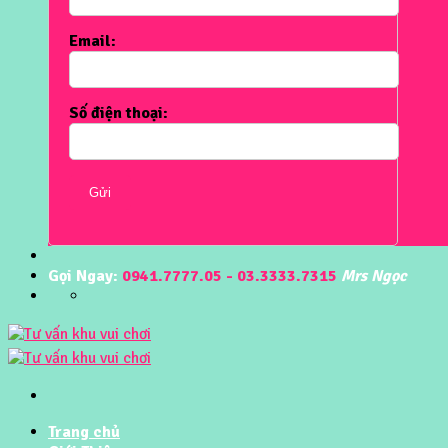
Email:
Số điện thoại:
Gửi
Gọi Ngay:
0941.7777.05 - 03.3333.7315
Mrs Ngọc
Trang chủ