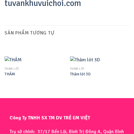
tuvankhuvuichoi.com
SẢN PHẨM TƯƠNG TỰ
THẢM LÓT
THẢM LÓT
THẢM
Thảm lót 3D
Công Ty TNHH SX TM DV TRẺ EM VIỆT
Trụ sở chính: 37/17 Bến Lội, Bình Trị Đông A, Quận Bình