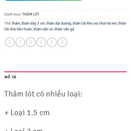
Danh mục:
THẢM LÓT
Thẻ:
thảm
,
thảm dày 2 cm
,
thảm đại dương
,
thảm lót khu vui chơi trẻ em
,
thảm
lót nhà liên hoàn
,
thảm vân cỏ
,
thảm vân gổ
MÔ TẢ
Thảm lót có nhiều loại:
+ Loại 1.5 cm