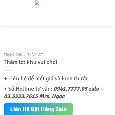
Skip
to
content
TRANG CHỦ
/
THẢM LÓT
Thảm lót khu vui chơi
+ Liên hệ để biết giá và kích thước
+ Số Hotline tư vấn:
0941.7777.05 zalo –
03.3333.7615 Mrs. Ngọc
Liên Hệ Đặt Hàng Zalo