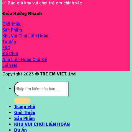
✅ Báo giá khu vui chơi trẻ em chính xác
Điều Hướng Nhanh
Giới thiệu
Sản Phẩm
Khu Vui Chơi Liên Hoàn
Tư Vấn
FAQ
Đồ Chơi
Nhà Liên Hoàn Chủ Đề
Liên Hệ
Copyright 2023 ©
TRE EM VIET.,Ltd
Tìm
kiếm:
Trang chủ
Giới Thiệu
Sản Phẩm
KHU VUI CHƠI LIÊN HOÀN
Dự Án