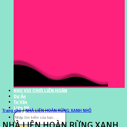
KHU VUI CHƠI LIÊN HOÀN
Dự Án
Tư Vấn
Liên Hệ
Trang chủ
/
NHÀ LIÊN HOÀN RỪNG XANH NHỎ
Tìm
kiếm:
NHÀ LIÊN HOÀN RỪNG XANH