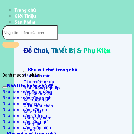
Trang chủ
Giới Thiệu
Sản Phẩm
Tìm
kiếm:
Đồ Chơi, Thiết Bị & Phụ Kiện
Khu vui chơi trong nhà
Danh mục sản phẩm
Nhà banh mini
Cầu trươt nhựa
Nhà liên hoàn chủ đề
Nhà hướng nghiệp
Nhà liên hoàn đại dương
Bập bênh 2 đầu
Nhà liên hoàn rừng xanh
Xe trượt dốc
Nhà liên hoàn kẹo
Ô tô chòi chân
Nhà liên hoàn lưới leo
Xe cút kít
Nhà liên hoàn vũ trụ
Bóng tay nắm
Nhà liên hoàn băng giá
Bóng lăn
Nhà liên hoàn cướp biển
Ca nô
Khu vui chơi trong nhà