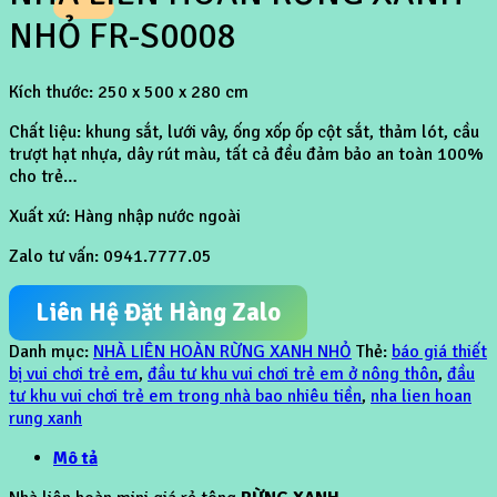
NHỎ FR-S0008
Kích thước: 250 x 500 x 280 cm
Chất liệu: khung sắt, lưới vây, ống xốp ốp cột sắt, thảm lót, cầu
trượt hạt nhựa, dây rút màu, tất cả đều đảm bảo an toàn 100%
cho trẻ…
Xuất xứ: Hàng nhập nước ngoài
Zalo tư vấn: 0941.7777.05
Liên Hệ Đặt Hàng Zalo
Danh mục:
NHÀ LIÊN HOÀN RỪNG XANH NHỎ
Thẻ:
báo giá thiết
bị vui chơi trẻ em
,
đầu tư khu vui chơi trẻ em ở nông thôn
,
đầu
tư khu vui chơi trẻ em trong nhà bao nhiêu tiền
,
nha lien hoan
rung xanh
Mô tả