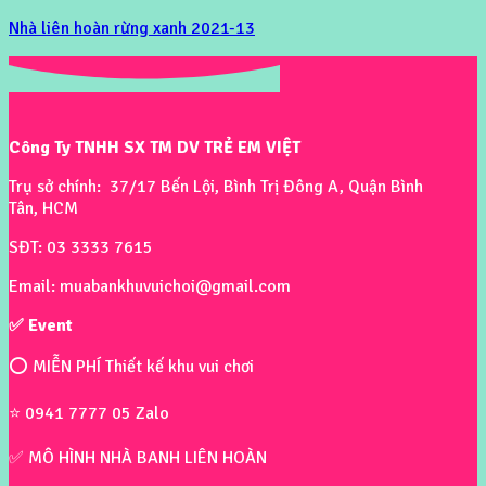
Nhà liên hoàn rừng xanh 2021-13
Công Ty TNHH SX TM DV TRẺ EM VIỆT
Trụ sở chính: 37/17 Bến Lội, Bình Trị Đông A, Quận Bình
Tân, HCM
SĐT: 03 3333 7615
Email: muabankhuvuichoi@gmail.com
✅ Event
⭕ MIỄN PHÍ Thiết kế khu vui chơi
⭐ 0941 7777 05 Zalo
✅ MÔ HÌNH NHÀ BANH LIÊN HOÀN