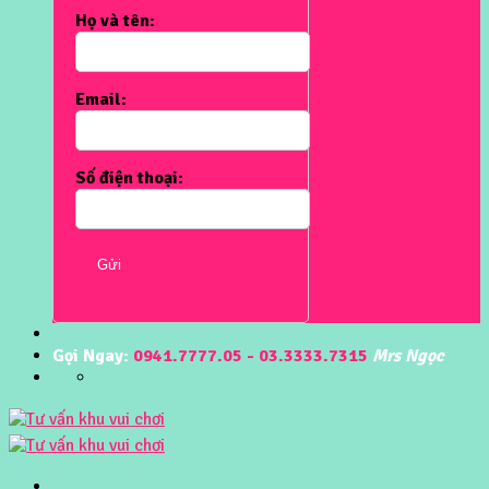
Họ và tên:
Email:
Số điện thoại:
Gửi
Gọi Ngay:
0941.7777.05 - 03.3333.7315
Mrs Ngọc