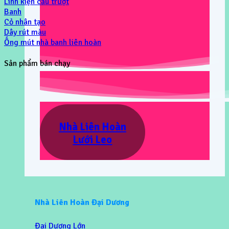
Linh kiện cầu trượt
Banh
Cỏ nhân tạo
Dây rút màu
Ống mút nhà banh liên hoàn
Sản phẩm bán chạy
Nhà Liên Hoàn
Lưới Leo
Nhà Liên Hoàn Đại Dương
Đại Dương Lớn