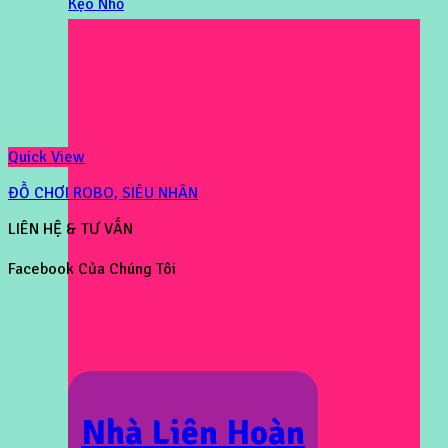
Kẹo Nhỏ
Quick View
ĐỒ CHƠI ROBO, SIÊU NHÂN
LIÊN HỆ & TƯ VẤN
Facebook Của Chúng Tôi
Nhà Liên Hoàn