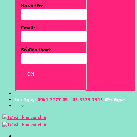
Họ và tên:
Email:
Số điện thoại:
Gửi
Gọi Ngay:
0941.7777.05 - 03.3333.7315
Mrs Ngọc