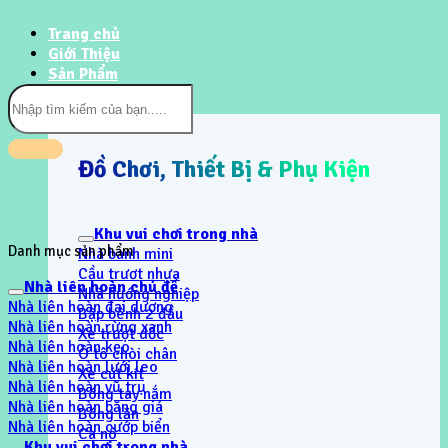
Trang chủ
Giới Thiệu
Sản Phẩm
Tìm
kiếm:
Đồ Chơi, Thiết Bị & Phụ Kiện
Khu vui chơi trong nhà
Danh mục sản phẩm
Nhà banh mini
Cầu trươt nhựa
Nhà liên hoàn chủ đề
Nhà hướng nghiệp
Nhà liên hoàn đại dương
Bập bênh 2 đầu
Nhà liên hoàn rừng xanh
Xe trượt dốc
Nhà liên hoàn kẹo
Ô tô chòi chân
Nhà liên hoàn lưới leo
Xe cút kít
Nhà liên hoàn vũ trụ
Bóng tay nắm
Nhà liên hoàn băng giá
Bóng lăn
Nhà liên hoàn cướp biển
Ca nô
Khu vui chơi trong nhà