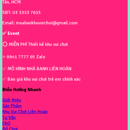
Tân, HCM
SĐT: 03 3333 7615
Email: muabankhuvuichoi@gmail.com
✅ Event
⭕ MIỄN PHÍ Thiết kế khu vui chơi
⭐ 0941 7777 05 Zalo
✅ MÔ HÌNH NHÀ BANH LIÊN HOÀN
✅ Báo giá khu vui chơi trẻ em chính xác
Điều Hướng Nhanh
Giới thiệu
Sản Phẩm
Khu Vui Chơi Liên Hoàn
Tư Vấn
FAQ
Đồ Chơi