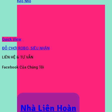
Kẹo Nhỏ
Quick View
ĐỒ CHƠI ROBO, SIÊU NHÂN
LIÊN HỆ & TƯ VẤN
Facebook Của Chúng Tôi
Nhà Liên Hoàn