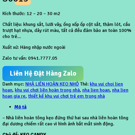
Kích thước: 12 – 20 – 30 m2
Chất liệu: khung sắt, lưới vây, ống xốp ốp cột sắt, thảm lót, cầu
trượt hạt nhựa, dây rút màu, tất cả đều đảm bảo an toàn 100%
cho trẻ…
Xuất xứ: Hàng nhập nước ngoài
Zalo tư vấn: 0941.7777.05
Liên Hệ Đặt Hàng Zalo
Danh mục:
NHÀ LIÊN HOÀN KẸO NHỎ
Thẻ:
khu vui choi lien
hoan
,
khu vui chơi liên hoàn trong nhà
,
nha lien hoan
,
nha lien
hoan gia re
,
thiết kế khu vui chơi trẻ em trong nhà
Mô tả
– Nhà liên hoàn tông kẹo đứng thứ hai sau nhà liên hoàn tông
đại dương chiếm rất cao vì hình ảnh bắt mắt sinh động.
Chủ đề: KẸO CANDY