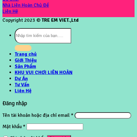
Nhà Liên Hoàn Chủ Đề
Liên Hệ
Copyright 2023 ©
TRE EM VIET.,Ltd
Tìm
kiếm:
Trang chủ
Giới Thiệu
Sản Phẩm
KHU VUI CHƠI LIÊN HOÀN
Dự Án
Tư Vấn
Liên Hệ
Đăng nhập
Tên tài khoản hoặc địa chỉ email
*
Mật khẩu
*