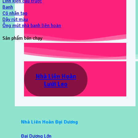
Linh kiện cầu trượt
Banh
Cỏ nhân tạo
Dây rút màu
Ống mút nhà banh liên hoàn
Sản phẩm bán chạy
Nhà Liên Hoàn
Lưới Leo
Nhà Liên Hoàn Đại Dương
Đại Dương Lớn