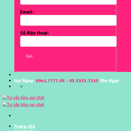
Email:
Số điện thoại:
Gửi
Gọi Ngay:
0941.7777.05 - 03.3333.7315
Mrs Ngọc
Trang chủ