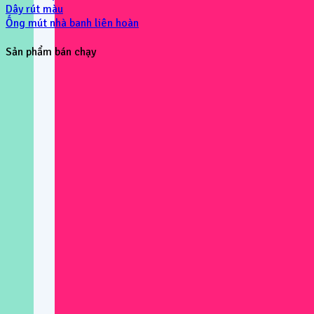
Dây rút màu
Ống mút nhà banh liên hoàn
Sản phẩm bán chạy