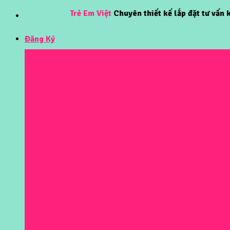
Skip
Trẻ Em Việt
Chuyên thiết kế lắp đặt tư vấn khu vui 
to
content
Đăng Ký