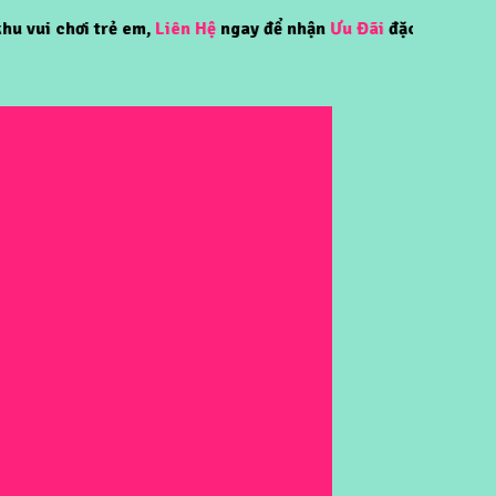
chơi trẻ em,
Liên Hệ
ngay để nhận
Ưu Đãi
đặc biệt!!