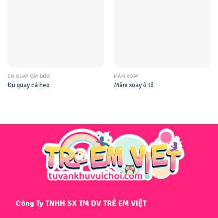
ĐU QUAY CÂY DỪA
MÂM XOAY
Đu quay cá heo
Mâm xoay ô tô
Công Ty TNHH SX TM DV TRẺ EM VIỆT